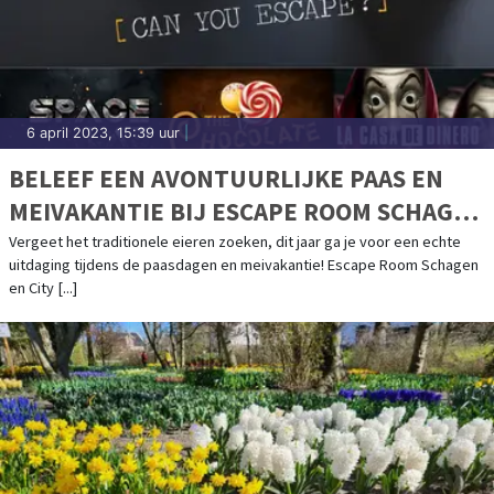
6 april 2023, 15:39 uur
|
BELEEF EEN AVONTUURLIJKE PAAS EN
MEIVAKANTIE BIJ ESCAPE ROOM SCHAGEN
& CITY ADVENTURES!
Vergeet het traditionele eieren zoeken, dit jaar ga je voor een echte
uitdaging tijdens de paasdagen en meivakantie! Escape Room Schagen
en City [...]