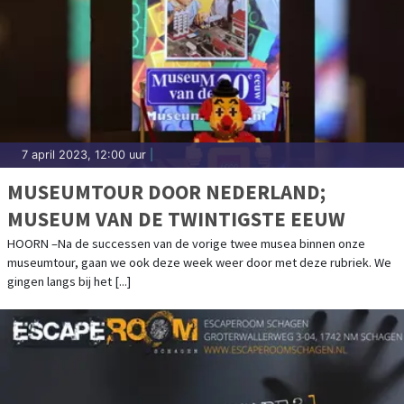
7 april 2023, 12:00 uur
|
MUSEUMTOUR DOOR NEDERLAND;
MUSEUM VAN DE TWINTIGSTE EEUW
HOORN –Na de successen van de vorige twee musea binnen onze
museumtour, gaan we ook deze week weer door met deze rubriek. We
gingen langs bij het [...]