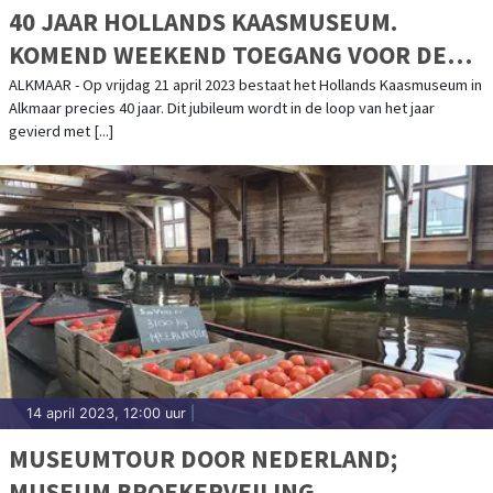
40 JAAR HOLLANDS KAASMUSEUM.
KOMEND WEEKEND TOEGANG VOOR DE
PRIJZEN VAN 1983
ALKMAAR - Op vrijdag 21 april 2023 bestaat het Hollands Kaasmuseum in
Alkmaar precies 40 jaar. Dit jubileum wordt in de loop van het jaar
gevierd met [...]
14 april 2023, 12:00 uur
|
MUSEUMTOUR DOOR NEDERLAND;
MUSEUM BROEKERVEILING