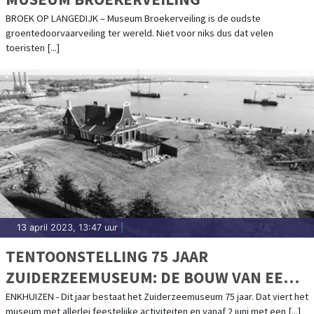
BROEK OP LANGEDIJK – Museum Broekerveiling is de oudste
groentedoorvaarveiling ter wereld. Niet voor niks dus dat velen
toeristen [...]
13 april 2023, 13:47 uur
|
TENTOONSTELLING 75 JAAR
ZUIDERZEEMUSEUM: DE BOUW VAN EEN
BUITENGEWOON BIJZONDER
ENKHUIZEN - Dit jaar bestaat het Zuiderzeemuseum 75 jaar. Dat viert het
museum met allerlei feestelijke activiteiten en vanaf 2 juni met een [...]