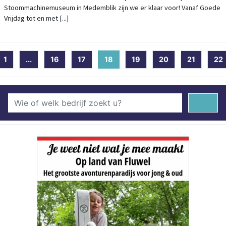
Stoommachinemuseum in Medemblik zijn we er klaar voor! Vanaf Goede
Vrijdag tot en met [...]
1
...
16
17
18
(current)
19
20
21
22