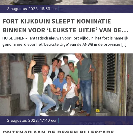
3 augustus 2023, 16:59 uur
|
FORT KIJKDUIN SLEEPT NOMINATIE
BINNEN VOOR ‘LEUKSTE UITJE’ VAN DE
PROVINCIE!
HUISDUINEN - Fantastisch nieuws voor Fort Kijkduin: het fort is namelijk
genomineerd voor het 'Leukste Uitje' van de ANWB in de provincie [...]
2 augustus 2023, 17:40 uur
|
ONTSNAP AAN DE REGEN BIJ ESCAPE