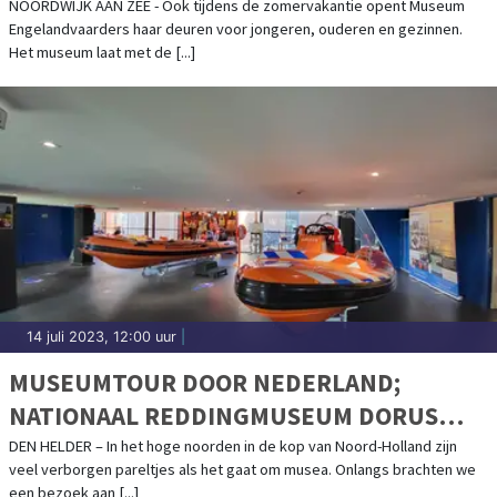
TEKEN VAN DE VRAAG: ‘WAT ZOU JIJ
NOORDWIJK AAN ZEE - Ook tijdens de zomervakantie opent Museum
Engelandvaarders haar deuren voor jongeren, ouderen en gezinnen.
DOEN?’
Het museum laat met de [...]
14 juli 2023, 12:00 uur
|
MUSEUMTOUR DOOR NEDERLAND;
NATIONAAL REDDINGMUSEUM DORUS
RIJKERS
DEN HELDER – In het hoge noorden in de kop van Noord-Holland zijn
veel verborgen pareltjes als het gaat om musea. Onlangs brachten we
een bezoek aan [...]