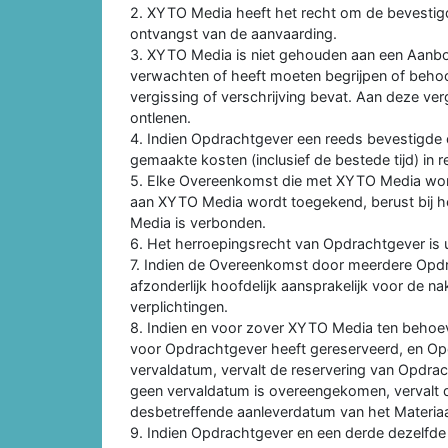
2. XYTO Media heeft het recht om de bevesti
ontvangst van de aanvaarding.
3. XYTO Media is niet gehouden aan een Aanbo
verwachten of heeft moeten begrijpen of behoo
vergissing of verschrijving bevat. Aan deze ve
ontlenen.
4. Indien Opdrachtgever een reeds bevestigde 
gemaakte kosten (inclusief de bestede tijd) in 
5. Elke Overeenkomst die met XYTO Media wor
aan XYTO Media wordt toegekend, berust bij het
Media is verbonden.
6. Het herroepingsrecht van Opdrachtgever is u
7. Indien de Overeenkomst door meerdere Opd
afzonderlijk hoofdelijk aansprakelijk voor de 
verplichtingen.
8. Indien en voor zover XYTO Media ten behoe
voor Opdrachtgever heeft gereserveerd, en Opd
vervaldatum, vervalt de reservering van Opdra
geen vervaldatum is overeengekomen, vervalt de
desbetreffende aanleverdatum van het Materiaa
9. Indien Opdrachtgever en een derde dezelfde