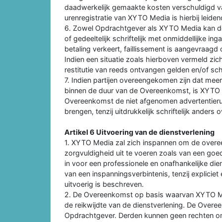
daadwerkelijk gemaakte kosten verschuldigd v
urenregistratie van XYTO Media is hierbij leiden
6. Zowel Opdrachtgever als XYTO Media kan d
of gedeeltelijk schriftelijk met onmiddellijke i
betaling verkeert, faillissement is aangevraagd 
Indien een situatie zoals hierboven vermeld z
restitutie van reeds ontvangen gelden en/of s
7. Indien partijen overeengekomen zijn dat me
binnen de duur van de Overeenkomst, is XYTO 
Overeenkomst de niet afgenomen advertentieru
brengen, tenzij uitdrukkelijk schriftelijk ander
Artikel 6 Uitvoering van de dienstverlening
1. XYTO Media zal zich inspannen om de overe
zorgvuldigheid uit te voeren zoals van een go
in voor een professionele en onafhankelijke die
van een inspanningsverbintenis, tenzij expliciet
uitvoerig is beschreven.
2. De Overeenkomst op basis waarvan XYTO Med
de reikwijdte van de dienstverlening. De Over
Opdrachtgever. Derden kunnen geen rechten ont