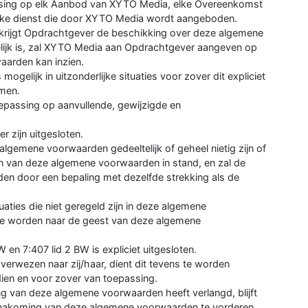
ssing op elk Aanbod van XYTO Media, elke Overeenkomst
ke dienst die door XYTO Media wordt aangeboden.
krijgt Opdrachtgever de beschikking over deze algemene
gelijk is, zal XYTO Media aan Opdrachtgever aangeven op
arden kan inzien.
gelijk in uitzonderlijke situaties voor zover dit expliciet
omen.
epassing op aanvullende, gewijzigde en
 zijn uitgesloten.
algemene voorwaarden gedeeltelijk of geheel nietig zijn of
en van deze algemene voorwaarden in stand, en zal de
den door een bepaling met dezelfde strekking als de
tuaties die niet geregeld zijn in deze algemene
te worden naar de geest van deze algemene
 en 7:407 lid 2 BW is expliciet uitgesloten.
erwezen naar zij/haar, dient dit tevens te worden
ndien en voor zover van toepassing.
ng van deze algemene voorwaarden heeft verlangd, blijft
e nakoming van deze algemene voorwaarden te vorderen.