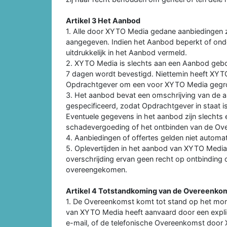
Artikel 3 Het Aanbod
1. Alle door XYTO Media gedane aanbiedingen zijn v
aangegeven. Indien het Aanbod beperkt of onde
uitdrukkelijk in het Aanbod vermeld.
2. XYTO Media is slechts aan een Aanbod gebon
7 dagen wordt bevestigd. Niettemin heeft XYT
Opdrachtgever om een voor XYTO Media gegro
3. Het aanbod bevat een omschrijving van de a
gespecificeerd, zodat Opdrachtgever in staat 
Eventuele gegevens in het aanbod zijn slechts 
schadevergoeding of het ontbinden van de Ov
4. Aanbiedingen of offertes gelden niet autom
5. Oplevertijden in het aanbod van XYTO Media z
overschrijding ervan geen recht op ontbinding o
overeengekomen.
Artikel 4 Totstandkoming van de Overeenko
1. De Overeenkomst komt tot stand op het m
van XYTO Media heeft aanvaard door een expli
e-mail, of de telefonische Overeenkomst door