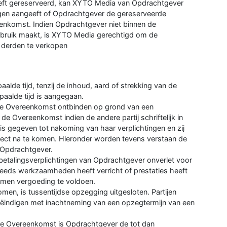
eeft gereserveerd, kan XYTO Media van Opdrachtgever
gen aangeeft of Opdrachtgever de gereserveerde
enkomst. Indien Opdrachtgever niet binnen de
gebruik maakt, is XYTO Media gerechtigd om de
n derden te verkopen
de tijd, tenzij de inhoud, aard of strekking van de
paalde tijd is aangegaan.
e Overeenkomst ontbinden op grond van een
e Overeenkomst indien de andere partij schriftelijk in
 is gegeven tot nakoming van haar verplichtingen en zij
rrect na te komen. Hieronder worden tevens verstaan de
 Opdrachtgever.
betalingsverplichtingen van Opdrachtgever onverlet voor
reeds werkzaamheden heeft verricht of prestaties heeft
omen vergoeding te voldoen.
komen, is tussentijdse opzegging uitgesloten. Partijen
ëindigen met inachtneming van een opzegtermijn van een
n de Overeenkomst is Opdrachtgever de tot dan