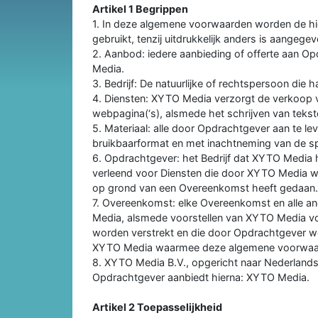
Artikel 1 Begrippen
1. In deze algemene voorwaarden worden de hi
gebruikt, tenzij uitdrukkelijk anders is aangegev
2. Aanbod: iedere aanbieding of offerte aan O
Media.
3. Bedrijf: De natuurlijke of rechtspersoon die h
4. Diensten: XYTO Media verzorgt de verkoop v
webpagina(‘s), alsmede het schrijven van tekst
5. Materiaal: alle door Opdrachtgever aan te le
bruikbaarformat en met inachtneming van de sp
6. Opdrachtgever: het Bedrijf dat XYTO Media 
verleend voor Diensten die door XYTO Media w
op grond van een Overeenkomst heeft gedaan.
7. Overeenkomst: elke Overeenkomst en alle a
Media, alsmede voorstellen van XYTO Media v
worden verstrekt en die door Opdrachtgever w
XYTO Media waarmee deze algemene voorwaard
8. XYTO Media B.V., opgericht naar Nederlands
Opdrachtgever aanbiedt hierna: XYTO Media.
Artikel 2 Toepasselijkheid