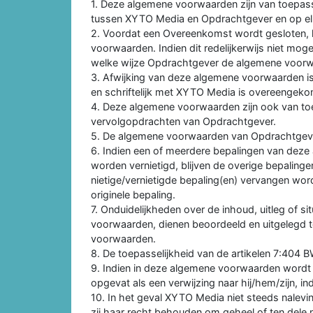
1. Deze algemene voorwaarden zijn van toepa
tussen XYTO Media en Opdrachtgever en op el
2. Voordat een Overeenkomst wordt gesloten, 
voorwaarden. Indien dit redelijkerwijs niet mo
welke wijze Opdrachtgever de algemene voorwa
3. Afwijking van deze algemene voorwaarden is mo
en schriftelijk met XYTO Media is overeengek
4. Deze algemene voorwaarden zijn ook van to
vervolgopdrachten van Opdrachtgever.
5. De algemene voorwaarden van Opdrachtgever
6. Indien een of meerdere bepalingen van deze 
worden vernietigd, blijven de overige bepaling
nietige/vernietigde bepaling(en) vervangen wor
originele bepaling.
7. Onduidelijkheden over de inhoud, uitleg of si
voorwaarden, dienen beoordeeld en uitgelegd 
voorwaarden.
8. De toepasselijkheid van de artikelen 7:404 BW
9. Indien in deze algemene voorwaarden wordt v
opgevat als een verwijzing naar hij/hem/zijn, i
10. In het geval XYTO Media niet steeds nalevi
zij haar recht behouden om geheel of ten del