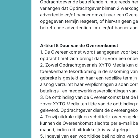
Opdrachtgever de betreffende ruimte reeds h
verlangen dat Opdrachtgever binnen 2 werkda
advertentie en/of banner omzet naar een Overe
opgegeven termijn reageert, of hiervan geen 
betreffende advertentieruimte en/of banner aa
Artikel 5 Duur van de Overeenkomst
1. De Overeenkomst wordt aangegaan voor bepaal
opdracht met zich brengt dat zij voor een onbe
2. Zowel Opdrachtgever als XYTO Media kan d
toerekenbare tekortkoming in de nakoming van d
gebreke is gesteld en haar een redelijke termijn
alsnog verzuimt haar verplichtingen alsdan co
betalings- en medewerkingsverplichtingen van
3. De ontbinding van de Overeenkomst laat de 
zover XYTO Media ten tijde van de ontbinding 
geleverd. Opdrachtgever dient de overeengek
4. Tenzij uitdrukkelijk en schriftelijk overeenge
kunnen de Overeenkomst slechts per e-mail be
maand, indien dit uitdrukkelijk is vastgelegd.
5. Ingeval van een voortijdige beëindiging va