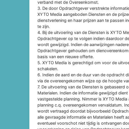
verband met de Overeenkomst.
3. De door Opdrachtgever verstrekte informati
XYTO Media aangeboden Diensten en de prijzen
dienstverlening en haar prijzen aan te passen ind
te zijn.
4. Bij de uitvoering van de Diensten is XYTO M
Opdrachtgever op te volgen indien daardoor 
wordt gewijzigd. Indien de aanwijzingen nade
Opdrachtgever gehouden om dienovereenkomst
basis van een nieuwe offerte.
5. XYTO Media is gerechtigd om voor de uitvoer
schakelen.
6. Indien de aard en de duur van de opdracht 
via de overeengekomen wijze op de hoogte va
7. De uitvoering van de Diensten is gebaseerd 
Materialen. Indien de informatie gewijzigd die
vastgestelde planning. Nimmer is XYTO Media aan
planning c.q. overeengekomen vervaldatum. Ind
wordt vertraagd doordat bijvoorbeeld Opdrachtge
alle gevraagde informatie en Materialen heeft
eventueel voorschot niet tijdig is ontvangen 