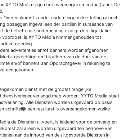
an XYTO Media tegen het overeengekomen (uur)tarief. De
d.
e Overeenkomst zonder nadere ingebrekestelling geheel
ngang opzeggen ingeval een der partijen in surséance van
of de betreffende onderneming eindigt door liquidatie.
ich voordoet, is XYTO Media nimmer gehouden tot
chadevergoeding.
erdere advertenties en/of banners worden afgenomen
Media gerechtigd om bij afloop van de duur van de
imte en/of banners aan Opdrachtgever in rekening te
s overeengekomen.
engekomen dienst met de grootst mogelijke
ed dienstverlener verlangd mag worden. XYTO Media staat
nstverlening. Alle Diensten worden uitgevoerd op basis
 en schriftelijk een resultaat is overeengekomen welke
ia de Diensten uitvoert, is leidend voor de omvang en
eenkomst zal alleen worden uitgevoerd ten behoeve van
lenen aan de inhoud van de uitgevoerde Diensten in