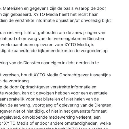
e, Materialen en gegevens zijn de basis waarop de door
 zijn gebaseerd. XYTO Media heeft het recht haar
ien de verstrekte informatie onjuist en/of onvolledig blijkt
edia niet verplicht of gehouden om de aanwijzingen van
de inhoud of omvang van de overeengekomen Diensten
re werkzaamheden opleveren voor XYTO Media, is
ig de aanvullende bijkomende kosten te vergoeden op
ing van de Diensten naar eigen inzicht derden in te
dit vereisen, houdt XYTO Media Opdrachtgever tussentijds
n de voortgang.
op de door Opdrachtgever verstrekte informatie en
nt te worden, kan dit gevolgen hebben voor een eventuele
sprakelijk voor het bijstellen of niet halen van de
ien de aanvang, voortgang of oplevering van de Diensten
ver niet of niet tijdig, of niet in het gewenste formaat
 aangeleverd, onvoldoende medewerking verleent, een
door XYTO Media of er door andere omstandigheden, welke