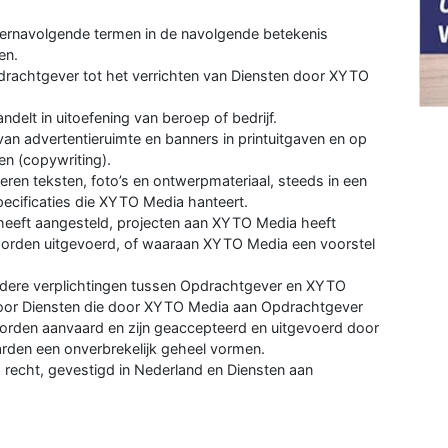
ernavolgende termen in de navolgende betekenis
en.
pdrachtgever tot het verrichten van Diensten door XYTO
andelt in uitoefening van beroep of bedrijf.
an advertentieruimte en banners in printuitgaven en op
en (copywriting).
veren teksten, foto’s en ontwerpmateriaal, steeds in een
ecificaties die XYTO Media hanteert.
heeft aangesteld, projecten aan XYTO Media heeft
orden uitgevoerd, of waaraan XYTO Media een voorstel
ndere verplichtingen tussen Opdrachtgever en XYTO
oor Diensten die door XYTO Media aan Opdrachtgever
orden aanvaard en zijn geaccepteerd en uitgevoerd door
en een onverbrekelijk geheel vormen.
 recht, gevestigd in Nederland en Diensten aan