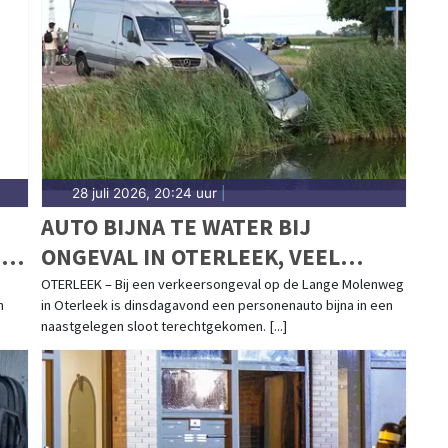
eg tot meldingen in de Schermer-polder, Driehuizen,
Kanaal — wij brengen het nieuws.
28 juli 2026, 20:24 uur
|
AUTO BIJNA TE WATER BIJ
N
ONGEVAL IN OTERLEEK, VEEL
SCHADE
OTERLEEK – Bij een verkeersongeval op de Lange Molenweg
n
in Oterleek is dinsdagavond een personenauto bijna in een
naastgelegen sloot terechtgekomen. [...]