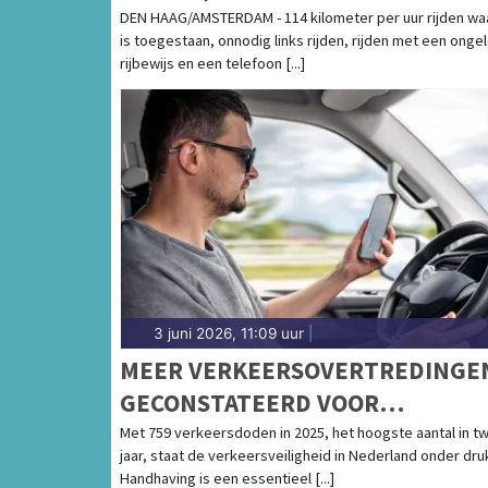
RIJBEWIJS EN HET VASTHOUDE
DEN HAAG/AMSTERDAM - 114 kilometer per uur rijden wa
is toegestaan, onnodig links rijden, rijden met een onge
VAN EEN TELEFOON
rijbewijs en een telefoon [...]
3 juni 2026, 11:09 uur
|
MEER VERKEERSOVERTREDINGE
GECONSTATEERD VOOR
GEVAARLIJK RIJGEDRAG
Met 759 verkeersdoden in 2025, het hoogste aantal in tw
jaar, staat de verkeersveiligheid in Nederland onder dru
Handhaving is een essentieel [...]