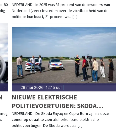
N
BUURT
ar 80
NEDERLAND - In 2025 was 31 procent van de inwoners van
ldig
Nederland (zeer) tevreden over de zichtbaarheid van de
politie in hun buurt, 21 procent was [...]
29 mei 2026, 12:15 uur
|
N
NIEUWE ELEKTRISCHE
POLITIEVOERTUIGEN: SKODA
ENYAQ EN CUPRA BORN
intig
NEDERLAND - De Skoda Enyaq en Cupra Born zijn na deze
k.
zomer op straat te zien als herkenbare elektrische
politievoertuigen. De Skoda wordt als [...]