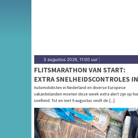
Van incidenten op de N242 en de Schermerw
Schermerhorn en langs het Noord-Hollands 
3 augustus 2026, 11:00 uur
|
FLITSMARATHON VAN START:
EXTRA SNELHEIDSCONTROLES I
NEDERLAND EN POPULAIRE
Automobilisten in Nederland en diverse Europese
vakantielanden moeten deze week extra alert zijn op hu
VAKANTIELANDEN
snelheid. Tot en met 9 augustus vindt de [...]