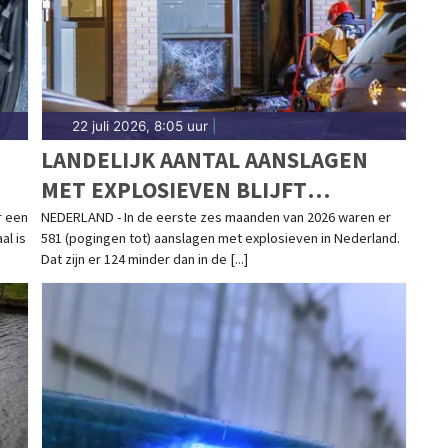
22 juli 2026, 8:05 uur
|
LANDELIJK AANTAL AANSLAGEN
MET EXPLOSIEVEN BLIJFT
AFNEMEN;
r een
NEDERLAND - In de eerste zes maanden van 2026 waren er
al is
581 (pogingen tot) aanslagen met explosieven in Nederland.
AANSLAGENPROBLEMATIEK BLIJFT
Dat zijn er 124 minder dan in de [...]
ERNSTIG