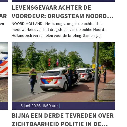
LEVENSGEVAAR ACHTER DE
AR
VOORDEUR: DRUGSTEAM NOORD-
HOLLAND ROLT
een
NOORD-HOLLAND - Het is nog vroeg in de ochtend als
medewerkers van het drugsteam van de politie Noord-
HENNEPKWEKERIJEN OP
Holland zich verzamelen voor de briefing. Samen [...]
5 juni 2026, 6:59 uur
|
BIJNA EEN DERDE TEVREDEN OVER
ZICHTBAARHEID POLITIE IN DE