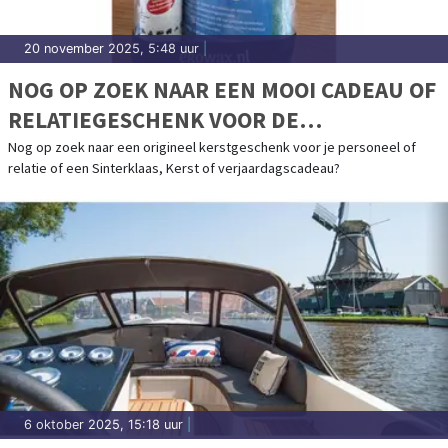
20 november 2025, 5:48 uur
|
NOG OP ZOEK NAAR EEN MOOI CADEAU OF
RELATIEGESCHENK VOOR DE
FEESTDAGEN?
Nog op zoek naar een origineel kerstgeschenk voor je personeel of
relatie of een Sinterklaas, Kerst of verjaardagscadeau?
6 oktober 2025, 15:18 uur
|