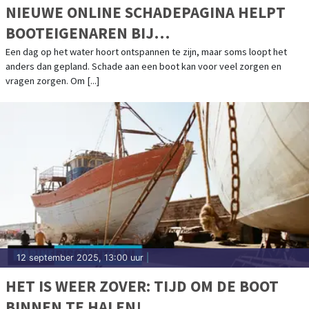
NIEUWE ONLINE SCHADEPAGINA HELPT
BOOTEIGENAREN BIJ
SCHADEAFHANDELING
Een dag op het water hoort ontspannen te zijn, maar soms loopt het
anders dan gepland. Schade aan een boot kan voor veel zorgen en
vragen zorgen. Om [...]
12 september 2025, 13:00 uur
|
HET IS WEER ZOVER: TIJD OM DE BOOT
BINNEN TE HALEN!