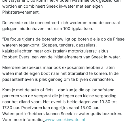
De Wayfarer Club komt met 4 boten waarmee ook gezeild kan
worden en combineert Sneek in-water met een eigen
Pinksterevenement.
De tweede editie concentreert zich wederom rond de centraal
gelegen middenhaven met ruim 100 ligplaatsen.
’’De focus tijdens de botenshow ligt op boten die je op de Friese
wateren tegenkomt. Sloepen, tenders, dagzeilers,
kajuitzeiljachten maar ook (stalen) motorkruisers,’’ aldus
Robbert Evers, een van de initiatiefnemers van Sneek in-water.
Meerdere bezoekers maar ook exposanten hebben al laten
weten met de eigen boot naar het Starteiland te komen. In de
passantenhaven is plek genoeg om te blijven overnachten.
Kom je met de auto of fiets… dan kun je die op loopafstand
parkeren van de veerpont die je tegen een kleine vergoeding
naar het eiland vaart. Het event is beide dagen van 10.30 tot
17.30 uur. Proefvaren kan dagelijks vanaf 15.00 uur.
Watersportliefhebbers kunnen Sneek in-water gratis bezoeken.
Voor meer informatie:
www.sneekinwater.nl