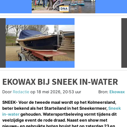
Vorige
V
EKOWAX BIJ SNEEK IN-WATER
Door
Redactie
op
18 mei 2026, 20:53 uur
Bron:
Ekowax
SNEEK- Voor de tweede maal wordt op het Kolmeersland,
beter bekend als het Starteiland in het Sneekermeer,
Sneek
in-water
gehouden. Watersportbeleving vormt tijdens dit
veelzijdige event de rode draad. Naast een show met
nieuwe- en gebruikte boten bruist het op zaterdag 23 en