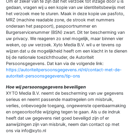
Om er zeker van te zijn dat het verzoek tot inzage door u is
gedaan, vragen wij u een kopie van uw identiteitsbewijs met
het verzoek mee te sturen. Maak in deze kopie uw pasfoto,
MRZ (machine readable zone, de strook met nummers
onderaan het paspoort), paspoortnummer en
Burgerservicenummer (BSN) zwart. Dit ter bescherming van
uw privacy. We reageren zo snel mogelijk, maar binnen vier
weken, op uw verzoek. Xyto Media B.V. wil u er tevens op
wijzen dat u de mogelijkheid heeft om een klacht in te dienen
bij de nationale toezichthouder, de Autoriteit
Persoonsgegevens. Dat kan via de volgende link:
https://autoriteitpersoonsgegevens.nl/nl/contact-met-de-
autoriteit-persoonsgegevens/tip-ons
Hoe wij persoonsgegevens beveiligen
XYTO Media B.V. neemt de bescherming van uw gegevens
serieus en neemt passende maatregelen om misbruik,
verlies, onbevoegde toegang, ongewenste openbaarmaking
en ongeoorloofde wijziging tegen te gaan. Als u de indruk
heeft dat uw gegevens niet goed beveiligd zijn of er
aanwijzingen zijn van misbruik, neem dan contact op met
ons via info@xyto.nl