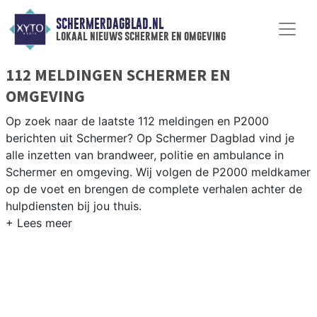
SCHERMERDAGBLAD.NL
lokaal nieuws schermer en omgeving
112 MELDINGEN SCHERMER EN
OMGEVING
Op zoek naar de laatste 112 meldingen en P2000
berichten uit Schermer? Op Schermer Dagblad vind je
alle inzetten van brandweer, politie en ambulance in
Schermer en omgeving. Wij volgen de P2000 meldkamer
op de voet en brengen de complete verhalen achter de
hulpdiensten bij jou thuis.
P2000 MELDINGEN SCHERMER
Van incidenten op de N242 en de Schermerweg tot
meldingen in de Schermer-polder, Driehuizen,
Schermerhorn en langs het Noord-Hollands Kanaal — wij
brengen het nieuws.