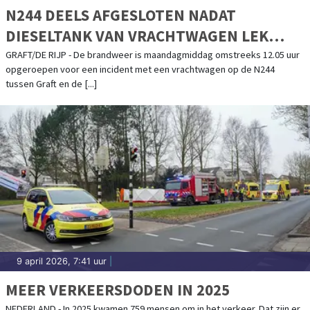
N244 DEELS AFGESLOTEN NADAT
DIESELTANK VAN VRACHTWAGEN LEK
RAAKT
GRAFT/DE RIJP - De brandweer is maandagmiddag omstreeks 12.05 uur
opgeroepen voor een incident met een vrachtwagen op de N244
tussen Graft en de [...]
9 april 2026, 7:41 uur
|
MEER VERKEERSDODEN IN 2025
NEDERLAND - In 2025 kwamen 759 mensen om in het verkeer. Dat zijn er