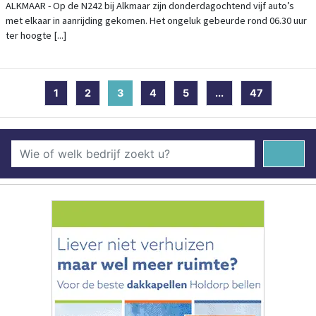
ALKMAAR - Op de N242 bij Alkmaar zijn donderdagochtend vijf auto’s
met elkaar in aanrijding gekomen. Het ongeluk gebeurde rond 06.30 uur
ter hoogte [...]
1
2
3
(current)
4
5
...
47