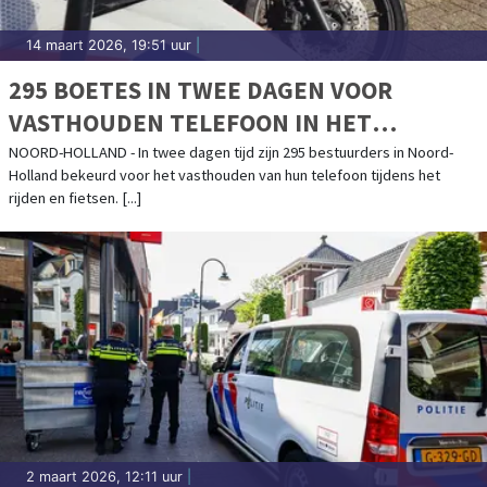
14 maart 2026, 19:51 uur
|
295 BOETES IN TWEE DAGEN VOOR
VASTHOUDEN TELEFOON IN HET
VERKEER
NOORD-HOLLAND - In twee dagen tijd zijn 295 bestuurders in Noord-
Holland bekeurd voor het vasthouden van hun telefoon tijdens het
rijden en fietsen. [...]
2 maart 2026, 12:11 uur
|