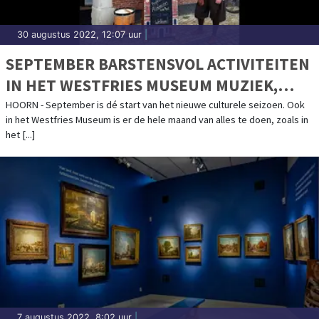
30 augustus 2022, 12:07 uur
|
SEPTEMBER BARSTENSVOL ACTIVITEITEN
IN HET WESTFRIES MUSEUM MUZIEK,
HOGE LUCHTEN ÉN EEN KIJKJE IN DE
HOORN - September is dé start van het nieuwe culturele seizoen. Ook
in het Westfries Museum is er de hele maand van alles te doen, zoals in
TOEKOMST
het [...]
7 augustus 2022, 8:02 uur
|