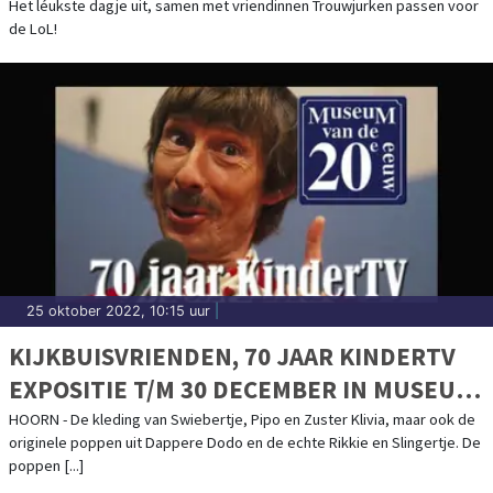
VOOR DE LOL!
Het léukste dagje uit, samen met vriendinnen Trouwjurken passen voor
de LoL!
25 oktober 2022, 10:15 uur
|
KIJKBUISVRIENDEN, 70 JAAR KINDERTV
EXPOSITIE T/M 30 DECEMBER IN MUSEUM
VAN DE 20E EEUW
HOORN - De kleding van Swiebertje, Pipo en Zuster Klivia, maar ook de
originele poppen uit Dappere Dodo en de echte Rikkie en Slingertje. De
poppen [...]