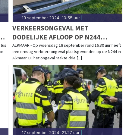
19 september 2024, 10:55 uur
|
VERKEERSONGEVAL MET
DODELIJKE AFLOOP OP N244
ALKMAAR
stus
ALKMAAR - Op woensdag 18 september rond 16.30 uur heeft
in
een ernstig verkeersongeval plaatsgevonden op de N244 in
Alkmaar. Bij het ongeval raakte drie [...]
17 september 2024, 21:27 uur
|