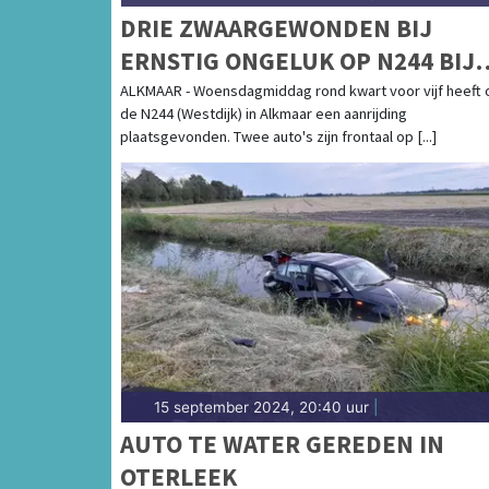
DRIE ZWAARGEWONDEN BIJ
ERNSTIG ONGELUK OP N244 BIJ
ALKMAAR
ALKMAAR - Woensdagmiddag rond kwart voor vijf heeft 
de N244 (Westdijk) in Alkmaar een aanrijding
plaatsgevonden. Twee auto's zijn frontaal op [...]
15 september 2024, 20:40 uur
|
AUTO TE WATER GEREDEN IN
OTERLEEK