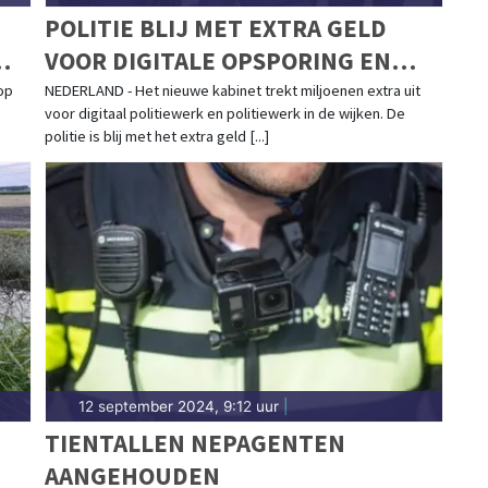
POLITIE BLIJ MET EXTRA GELD
VOOR DIGITALE OPSPORING EN
POLITIEWERK IN WIJKEN
op
NEDERLAND - Het nieuwe kabinet trekt miljoenen extra uit
voor digitaal politiewerk en politiewerk in de wijken. De
politie is blij met het extra geld [...]
12 september 2024, 9:12 uur
|
TIENTALLEN NEPAGENTEN
AANGEHOUDEN