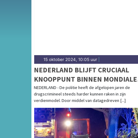
Van incidenten op de N242 en de Schermerw
Schermerhorn en langs het Noord-Hollands 
15 oktober 2024, 10:05 uur
|
NEDERLAND BLIJFT CRUCIAAL
KNOOPPUNT BINNEN MONDIALE
DRUGSMARKT
NEDERLAND - De politie heeft de afgelopen jaren de
drugscrimineel steeds harder kunnen raken in zijn
verdienmodel. Door middel van datagedreven [...]