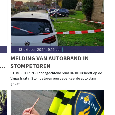
eg tot meldingen in de Schermer-polder, Driehuizen,
Kanaal — wij brengen het nieuws.
13 oktober 2024, 9:19 uur
|
MELDING VAN AUTOBRAND IN
STOMPETOREN
STOMPETOREN - Zondagochtend rond 04.30 uur heeft op de
Vangstraat in Stompetoren een geparkeerde auto vlam
gevat.