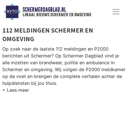
SCHERMERDAGBLAD.NL
lokaal nieuws schermer en omgeving
112 MELDINGEN SCHERMER EN
OMGEVING
Op zoek naar de laatste 112 meldingen en P2000
berichten uit Schermer? Op Schermer Dagblad vind je
alle inzetten van brandweer, politie en ambulance in
Schermer en omgeving. Wij volgen de P2000 meldkamer
op de voet en brengen de complete verhalen achter de
hulpdiensten bij jou thuis.
P2000 MELDINGEN SCHERMER
Van incidenten op de N242 en de Schermerweg tot
meldingen in de Schermer-polder, Driehuizen,
Schermerhorn en langs het Noord-Hollands Kanaal — wij
brengen het nieuws.