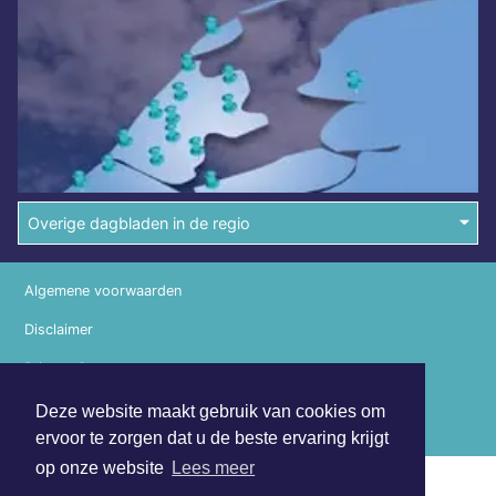
Overige dagbladen in de regio
Algemene voorwaarden
Disclaimer
Privacy Statement
Deze website maakt gebruik van cookies om
Copyright (c) 2026 | Schermerdagblad.nl - Alle rechten
voorbehouden
ervoor te zorgen dat u de beste ervaring krijgt
op onze website
Lees meer