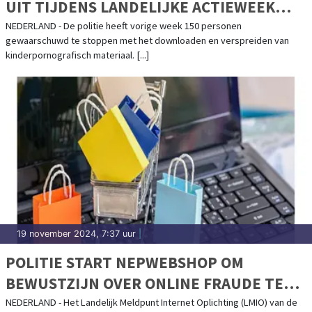
UIT TIJDENS LANDELIJKE ACTIEWEEK
BEZIT KINDERPORNO
NEDERLAND - De politie heeft vorige week 150 personen
gewaarschuwd te stoppen met het downloaden en verspreiden van
kinderpornografisch materiaal. [...]
19 november 2024, 7:37 uur
|
POLITIE START NEPWEBSHOP OM
BEWUSTZIJN OVER ONLINE FRAUDE TE
VERGROTEN
NEDERLAND - Het Landelijk Meldpunt Internet Oplichting (LMIO) van de