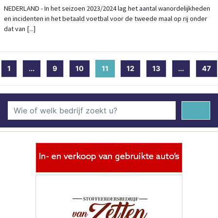
ZAKEN VOOR RECHTER GEBRACHT
NEDERLAND - In het seizoen 2023/2024 lag het aantal wanordelijkheden
en incidenten in het betaald voetbal voor de tweede maal op rij onder
dat van [...]
1
...
9
10
11
(current)
12
13
...
47