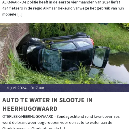
BELLEN OF APPEN OP DE FIETS
ALKMAAR - De politie heeft in de eerste vier maanden van 2024 liefst
434 fietsers in de regio Alkmaar bekeurd vanwege het gebruik van hun
mobiele [...]
9 juni 2024, 10:17 uur
|
AUTO TE WATER IN SLOOTJE IN
HEERHUGOWAARD
OTERLEEK/HEERHUGOWAARD - Zondagochtend rond kwart over zes
werd de brandweer opgeroepen voor een auto te water aan de
Oterlekerweg in Oterleek, op de [...]