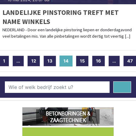
LANDELIJKE PINSTORING TREFT MET
NAME WINKELS
NEDERLAND - Door een landelijke pinstoring liepen er donderdagavond
veel betalingen mis. Van alle pinbetalingen wordt dertig tot veertig [...]
1
...
12
13
14
(current)
15
16
...
47