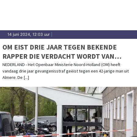
14 juni 2024, 12:03 uur
|
OM EIST DRIE JAAR TEGEN BEKENDE
RAPPER DIE VERDACHT WORDT VAN
VERKRACHTING EN AANRANDING
NEDERLAND - Het Openbaar Ministerie Noord-Holland (OM) heeft
vandaag drie jaar gevangenisstraf geëist tegen een 42-jarige man uit
Almere. De [...]