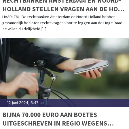
RECHTBANKEN AMSTERDAM EN NOORD-
HOLLAND STELLEN VRAGEN AAN DE HOGE
RAAD OVER ONLINE GOKKEN
HAARLEM - De rechtbanken Amsterdam en Noord-Holland hebben
gezamenlijk besloten rechtsvragen voor te leggen aan de Hoge Raad.
Ze willen duidelijkheid [...]
12 juni 2024, 6:47 uur
|
BIJNA 70.000 EURO AAN BOETES
UITGESCHREVEN IN REGIO WEGENS