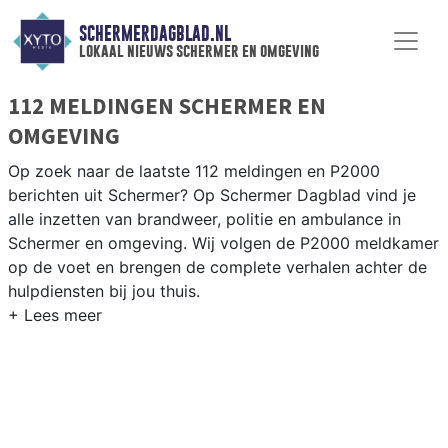
SCHERMERDAGBLAD.NL
lokaal nieuws schermer en omgeving
112 MELDINGEN SCHERMER EN
OMGEVING
Op zoek naar de laatste 112 meldingen en P2000
berichten uit Schermer? Op Schermer Dagblad vind je
alle inzetten van brandweer, politie en ambulance in
Schermer en omgeving. Wij volgen de P2000 meldkamer
op de voet en brengen de complete verhalen achter de
hulpdiensten bij jou thuis.
P2000 MELDINGEN SCHERMER
Van incidenten op de N242 en de Schermerweg tot
meldingen in de Schermer-polder, Driehuizen,
Schermerhorn en langs het Noord-Hollands Kanaal — wij
brengen het nieuws.