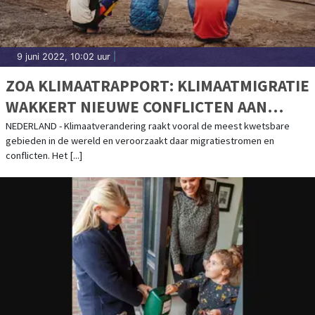
9 juni 2022, 10:02 uur
|
ZOA KLIMAATRAPPORT: KLIMAATMIGRATIE
WAKKERT NIEUWE CONFLICTEN AAN
“MAAK MENSEN KLIMAATWEERBAAR OM
NEDERLAND - Klimaatverandering raakt vooral de meest kwetsbare
gebieden in de wereld en veroorzaakt daar migratiestromen en
SPIRAAL TE DOORBREKEN”
conflicten. Het [...]