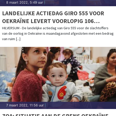
8 maart 2022, 5:49 uur
|
LANDELIJKE ACTIEDAG GIRO 555 VOOR
OEKRAÏNE LEVERT VOORLOPIG 106
MILJOEN EURO OP
HILVERSUM - De landelijke actiedag van Giro 555 voor de slachtoffers
van de oorlog in Oekraïne is maandagavond afgesloten met een bedrag
van ruim [...]
7 maart 2022, 11:56 uur
|
ZOA: SITUATIE AAN DE GRENS OEKRAÏNE