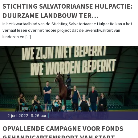
STICHTING SALVATORIAANSE HULPACTIE:
DUURZAME LANDBOUW TER
BESCHERMING VAN HET REGENWOUD
In het kwartaalblad van de Stichting Salvatoriaanse Hulpactie kan u het
verhaal lezen over het mooie project dat de levenskwaliteit van
kinderen en [...]
2 juni 2022, 9:26 uur
|
OPVALLENDE CAMPAGNE VOOR FONDS
GEHANDICAPTENSPORT VAN START