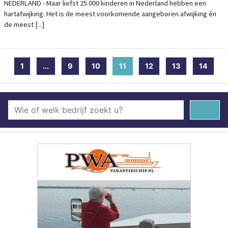
NEDERLAND - Maar liefst 25.000 kinderen in Nederland hebben een
hartafwijking. Het is de meest voorkomende aangeboren afwijking én
de meest [...]
1
...
9
10
11
(current)
12
13
14