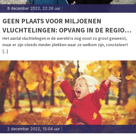
8 december 2022, 22:26 uur
|
GEEN PLAATS VOOR MILJOENEN
VLUCHTELINGEN: OPVANG IN DE REGIO
STAAT ONDER DRUK
Het aantal vluchtelingen in de wereld is nog nooit zo groot geweest,
maar er zijn steeds minder plekken waar ze welkom zijn, constateert
[...]
2 december 2022, 15:04 uur
|