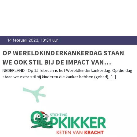
14 februari 2023, 13:34 uur
|
OP WERELDKINDERKANKERDAG STAAN
WE OOK STIL BIJ DE IMPACT VAN
KINDERKANKER OP HET GEZIN
NEDERLAND - Op 15 februari is het Wereldkinderkankerdag. Op die dag
staan we extra stil bij kinderen die kanker hebben (gehad), [...]