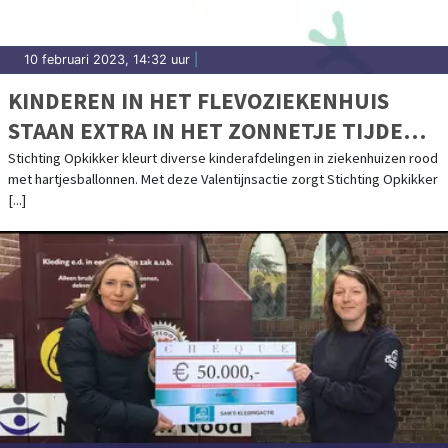
10 februari 2023, 14:32 uur
|
KINDEREN IN HET FLEVOZIEKENHUIS
STAAN EXTRA IN HET ZONNETJE TIJDENS
VALENTIJNSDAG
Stichting Opkikker kleurt diverse kinderafdelingen in ziekenhuizen rood
met hartjesballonnen. Met deze Valentijnsactie zorgt Stichting Opkikker
[...]