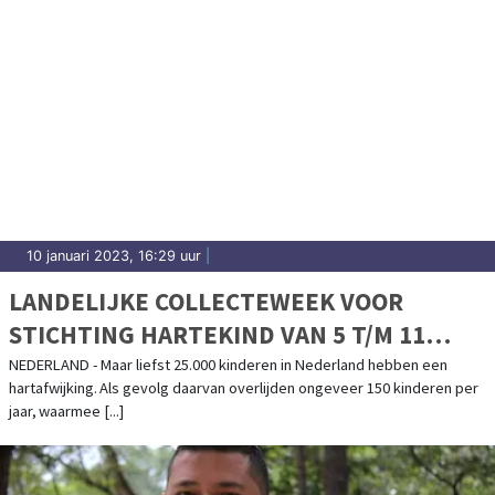
10 januari 2023, 16:29 uur
|
LANDELIJKE COLLECTEWEEK VOOR
STICHTING HARTEKIND VAN 5 T/M 11
FEBRUARI 2023
NEDERLAND - Maar liefst 25.000 kinderen in Nederland hebben een
hartafwijking. Als gevolg daarvan overlijden ongeveer 150 kinderen per
jaar, waarmee [...]