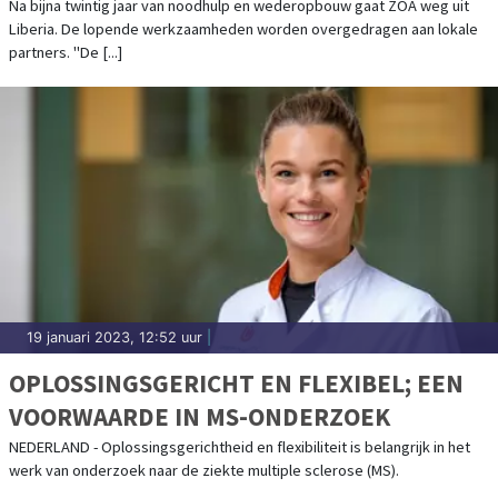
ORGANISATIES
Na bijna twintig jaar van noodhulp en wederopbouw gaat ZOA weg uit
Liberia. De lopende werkzaamheden worden overgedragen aan lokale
partners. "De [...]
19 januari 2023, 12:52 uur
|
OPLOSSINGSGERICHT EN FLEXIBEL; EEN
VOORWAARDE IN MS-ONDERZOEK
NEDERLAND - Oplossingsgerichtheid en flexibiliteit is belangrijk in het
werk van onderzoek naar de ziekte multiple sclerose (MS).