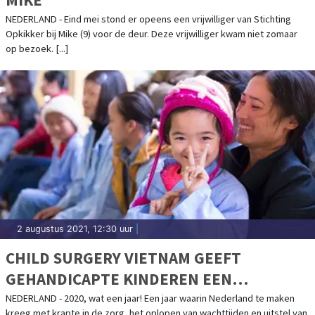
NEDERLAND - Eind mei stond er opeens een vrijwilliger van Stichting
Opkikker bij Mike (9) voor de deur. Deze vrijwilliger kwam niet zomaar
op bezoek. [...]
2 augustus 2021, 12:30 uur
|
CHILD SURGERY VIETNAM GEEFT
GEHANDICAPTE KINDEREN EEN
TOEKOMST
NEDERLAND - 2020, wat een jaar! Een jaar waarin Nederland te maken
kreeg met krapte in de zorg, het oplopen van wachttijden en uitstel van