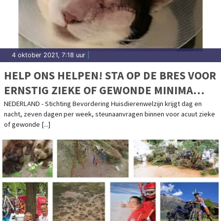
4 oktober 2021, 7:18 uur
|
HELP ONS HELPEN! STA OP DE BRES VOOR
ERNSTIG ZIEKE OF GEWONDE MINIMA
HUISDIEREN
NEDERLAND - Stichting Bevordering Huisdierenwelzijn krijgt dag en
nacht, zeven dagen per week, steunaanvragen binnen voor acuut zieke
of gewonde [...]