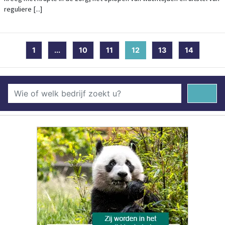
reguliere [...]
1
...
10
11
12
(current)
13
14