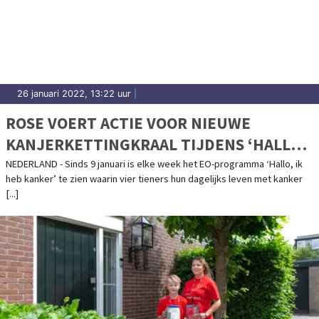
26 januari 2022, 13:22 uur
|
ROSE VOERT ACTIE VOOR NIEUWE
KANJERKETTINGKRAAL TIJDENS ‘HALLO,
IK HEB KANKER’
NEDERLAND - Sinds 9 januari is elke week het EO-programma ‘Hallo, ik
heb kanker’ te zien waarin vier tieners hun dagelijks leven met kanker
[...]