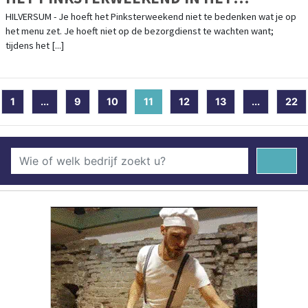
DUDOKPARK IN HILVERSUM!
HILVERSUM - Je hoeft het Pinksterweekend niet te bedenken wat je op
het menu zet. Je hoeft niet op de bezorgdienst te wachten want;
tijdens het [...]
1
...
9
10
11
(current)
12
13
...
22