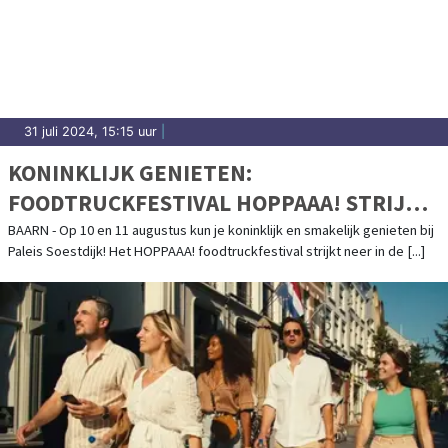
31 juli 2024, 15:15 uur
|
KONINKLIJK GENIETEN:
FOODTRUCKFESTIVAL HOPPAAA! STRIJKT
NEER IN DE VOORTUIN VAN LANDGOED
BAARN - Op 10 en 11 augustus kun je koninklijk en smakelijk genieten bij
Paleis Soestdijk! Het HOPPAAA! foodtruckfestival strijkt neer in de [...]
PALEIS SOESTDIJK!