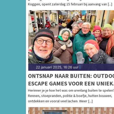
Koggen, opent zaterdag 15 februari bij aanvang van [...]
22 januari 2025, 16:26 uur
|
ONTSNAP NAAR BUITEN: OUTDO
ESCAPE GAMES VOOR EEN UNIEK
GROEPSUITJE!
Herinner je je hoe het was om urenlang buiten te spelen
Rennen, stoepranden, politie & boefje, hutten bouwen,
ontdekken en vooral veel lachen. Weer [...]