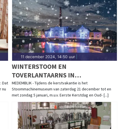
11 december 2024, 14:50 uur
|
WINTERSTOOM EN
TOVERLANTAARNS IN
STOOMMACHINEMUSEUM
. Dat
MEDEMBLIK - Tijdens de kerstvakantie is het
r nu
Stoommachinemuseum van zaterdag 21 december tot en
met zondag 5 januari, m.u.v. Eerste Kerstdag en Oud- [...]