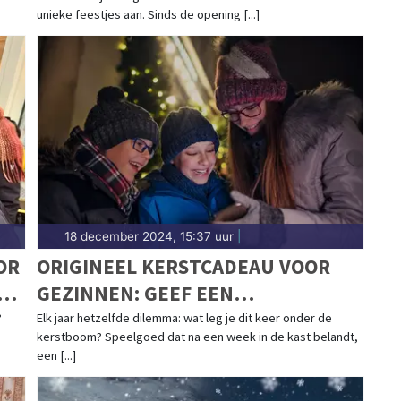
unieke feestjes aan. Sinds de opening [...]
18 december 2024, 15:37 uur
|
OR
ORIGINEEL KERSTCADEAU VOOR
GEZINNEN: GEEF EEN
AVONTUURLIJKE CITYGAME
?
Elk jaar hetzelfde dilemma: wat leg je dit keer onder de
kerstboom? Speelgoed dat na een week in de kast belandt,
CADEAU!
een [...]