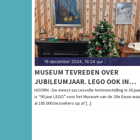
16 december 2024, 16:24 uur
|
MUSEUM TEVREDEN OVER
JUBILEUMJAAR. LEGO OOK IN
KERSTVAKANTIE NOG SUCCES
HOORN - De meest succesvolle tentoonstelling in 30 jaar
is “90 jaar LEGO” voor het Museum van de 20e Eeuw waa
al 185.000 bezoekers op af [...]