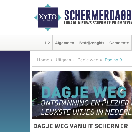
SCHERMERDAGB
lokaal nieuws schermer en omgevi
112
Algemeen
Bedrijvengids
Gemeente
Home
Uitgaan
Dagje weg
Pagina 9
DAGJE WEG VANUIT SCHERMER