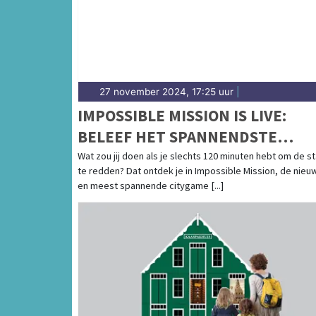
27 november 2024, 17:25 uur
|
IMPOSSIBLE MISSION IS LIVE:
BELEEF HET SPANNENDSTE
STADSSPEL NU MET KORTING!
Wat zou jij doen als je slechts 120 minuten hebt om de s
te redden? Dat ontdek je in Impossible Mission, de nieu
en meest spannende citygame [...]