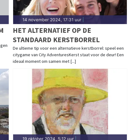
14 november 2024, 17:31 uur
|
M
HET ALTERNATIEF OP DE
STANDAARD KERSTBORREL
agen
De ultieme tip voor een alternatieve kerstborrel: speel een
citygame van City AdventuresKerst staat voor de deur! Een
ideaal moment om samen met [...]
19 oktober 2024, 5:12 uur
|