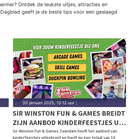
rmer? Ontdek de leukste uitjes, attracties en
Dagblad geeft je de beste tips voor een geslaagd
30 januari 2025, 13:12 uur
|
SIR WINSTON FUN & GAMES BREIDT
ZIJN AANBOD KINDERFEESTJES UIT
IN ZAANDAM
Sir Winston Fun & Games Zaandam heeft het aanbod van
kinderfeestjes uitgebreid en biedt nu een totaal van 10