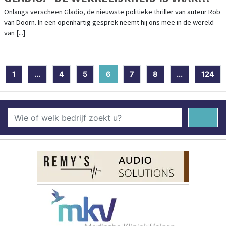
HARDER DAN FICTIE”
Onlangs verscheen Gladio, de nieuwste politieke thriller van auteur Rob
van Doorn. In een openhartig gesprek neemt hij ons mee in de wereld
van [...]
1
...
4
5
6
(current)
7
8
...
124