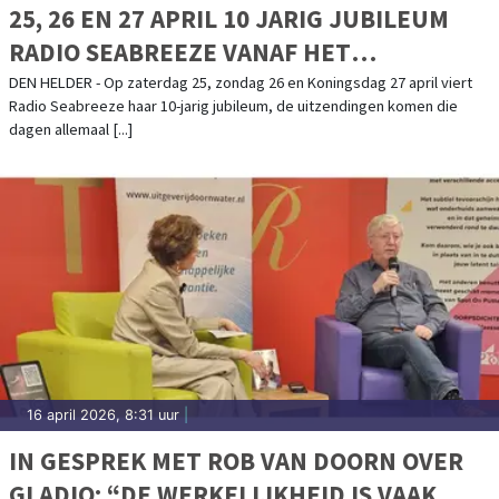
25, 26 EN 27 APRIL 10 JARIG JUBILEUM
RADIO SEABREEZE VANAF HET
LICHTSCHIP TEXEL DEN HELDER
DEN HELDER - Op zaterdag 25, zondag 26 en Koningsdag 27 april viert
Radio Seabreeze haar 10-jarig jubileum, de uitzendingen komen die
dagen allemaal [...]
16 april 2026, 8:31 uur
|
IN GESPREK MET ROB VAN DOORN OVER
GLADIO: “DE WERKELIJKHEID IS VAAK