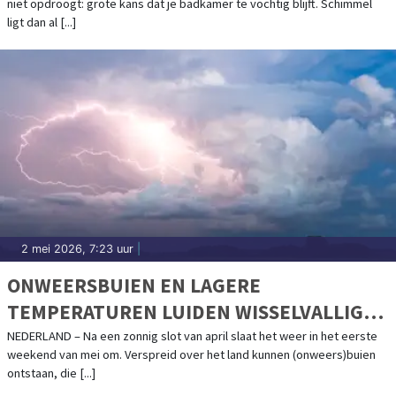
niet opdroogt: grote kans dat je badkamer te vochtig blijft. Schimmel
ligt dan al [...]
2 mei 2026, 7:23 uur
|
ONWEERSBUIEN EN LAGERE
TEMPERATUREN LUIDEN WISSELVALLIG
BEGIN VAN MEI IN
NEDERLAND – Na een zonnig slot van april slaat het weer in het eerste
weekend van mei om. Verspreid over het land kunnen (onweers)buien
ontstaan, die [...]