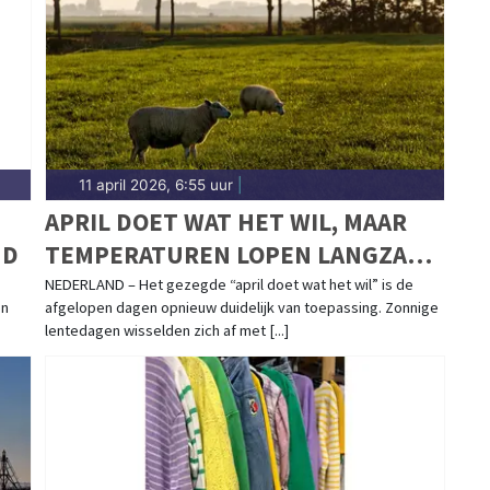
kmaarder regio.
11 april 2026, 6:55 uur
|
APRIL DOET WAT HET WIL, MAAR
ND
TEMPERATUREN LOPEN LANGZAAM
OP
NEDERLAND – Het gezegde “april doet wat het wil” is de
en
afgelopen dagen opnieuw duidelijk van toepassing. Zonnige
lentedagen wisselden zich af met [...]