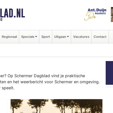
LAD.NL
ng
Regionaal
Specials
Sport
Uitgaan
Vacatures
Contact
er? Op Schermer Dagblad vind je praktische
nten en het weerbericht voor Schermer en omgeving.
 speelt.
RMER
 en het Noord-Hollands Kanaal tot evenementen in