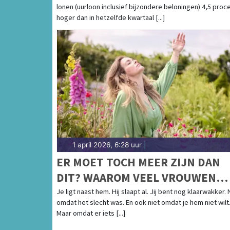
lonen (uurloon inclusief bijzondere beloningen) 4,5 proc
hoger dan in hetzelfde kwartaal [...]
1 april 2026, 6:28 uur
|
ER MOET TOCH MEER ZIJN DAN
DIT? WAAROM VEEL VROUWEN
TIJDENS SEKS AFHAKEN
Je ligt naast hem. Hij slaapt al. Jij bent nog klaarwakker. 
omdat het slecht was. En ook niet omdat je hem niet wilt
Maar omdat er iets [...]