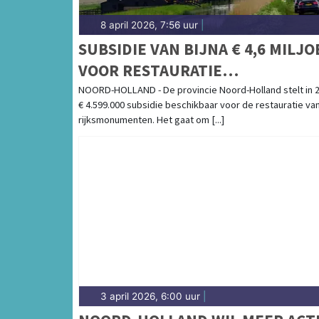
8 april 2026, 7:56 uur
|
SUBSIDIE VAN BIJNA € 4,6 MILJ
VOOR RESTAURATIE
RIJKSMONUMENTEN
NOORD-HOLLAND - De provincie Noord-Holland stelt in 
€ 4.599.000 subsidie beschikbaar voor de restauratie va
rijksmonumenten. Het gaat om [...]
3 april 2026, 6:00 uur
|