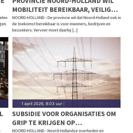
IE
PROVINCIE NOORD-HOLLAND WIL
MOBILITEIT BEREIKBAAR, VEILIG
EN TOEGANKELIJK HOUDEN
elen
NOORD-HOLLAND - De provincie wil dat Noord-Holland ook in
gen.
de toekomst bereikbaar is voor inwoners, bedrijven en
bezoekers. Vervoer moet daarbij [...]
1 april 2026, 8:03 uur
|
L
SUBSIDIE VOOR ORGANISATIES OM
GRIP TE KRIJGEN OP
STROOMVERBRUIK
-
NOORD-HOLLAND - Noord-Hollandse overheden en