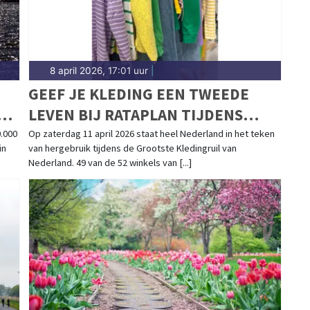
8 april 2026, 17:01 uur
|
GEEF JE KLEDING EEN TWEEDE
LEVEN BIJ RATAPLAN TIJDENS
LANDELIJKE KLEDINGRUILACTIE
.000
Op zaterdag 11 april 2026 staat heel Nederland in het teken
in
van hergebruik tijdens de Grootste Kledingruil van
Nederland. 49 van de 52 winkels van [...]