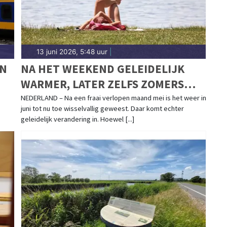
13 juni 2026, 5:48 uur
|
EN
NA HET WEEKEND GELEIDELIJK
WARMER, LATER ZELFS ZOMERS
WARM
NEDERLAND – Na een fraai verlopen maand mei is het weer in
juni tot nu toe wisselvallig geweest. Daar komt echter
geleidelijk verandering in. Hoewel [...]