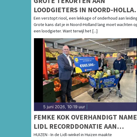
GROTE TEKORTEN AAN
LOODGIETERS IN NOORD-HOLLA
BIJNA 10 VACATURES PER
Een verstopt riool, een lekkage of onderhoud aan leidin
Grote kans dat je in Noord-Holland lang moet wachten o
WERKZOEKENDE
een loodgieter. Want terwijl het [...]
5 juni 2026, 10:19 uur
|
FEMKE KOK OVERHANDIGT NAM
LIDL RECORDDONATIE AAN
VOEDSELBANKEN NEDERLAND:
HUIZEN - In de Lidl‑winkel in Huizen maakte