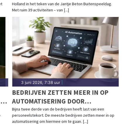
et
Holland in het teken van de Jantje Beton Buitenspeeldag.
Met ruim 39 activiteiten – van [...]
3 juni 2026, 7:38 uur
|
BEDRIJVEN ZETTEN MEER IN OP
N
AUTOMATISERING DOOR
PERSONEELSTEKORT
Bijna twee derde van de bedrijven heeft last van een
e
personeelstekort. De meeste bedrijven zetten meer in op
automatisering om hiermee om te gaan. [...]