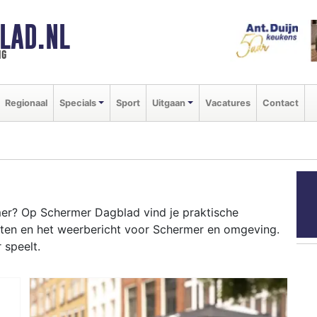
LAD.NL
ng
Regionaal
Specials
Sport
Uitgaan
Vacatures
Contact
er? Op Schermer Dagblad vind je praktische
nten en het weerbericht voor Schermer en omgeving.
 speelt.
RMER
 en het Noord-Hollands Kanaal tot evenementen in