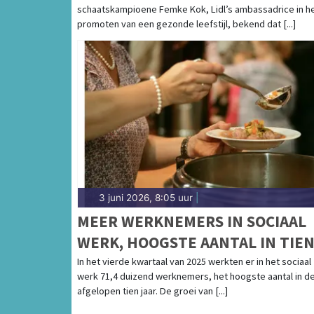
schaatskampioene Femke Kok, Lidl’s ambassadrice in h
760.000 KG VERSE GROENTE EN
promoten van een gezonde leefstijl, bekend dat [...]
FRUIT
3 juni 2026, 8:05 uur
|
MEER WERKNEMERS IN SOCIAAL
WERK, HOOGSTE AANTAL IN TIE
JAAR
In het vierde kwartaal van 2025 werkten er in het sociaal
werk 71,4 duizend werknemers, het hoogste aantal in d
afgelopen tien jaar. De groei van [...]