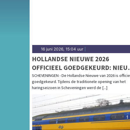
de Schermer en het weersbericht voor de Al
16 juni 2026, 15:04 uur
|
HOLLANDSE NIEUWE 2026
OFFICIEEL GOEDGEKEURD: NIEU
GENERATIE GEEFT STARTSEIN
SCHEVENINGEN - De Hollandse Nieuwe van 2026 is officie
goedgekeurd. Tijdens de traditionele opening van het
VOOR HARINGSEIZOEN
haringseizoen in Scheveningen werd de [...]