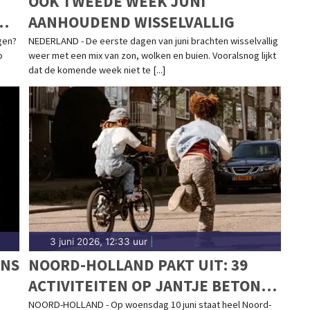
OOK TWEEDE WEEK JUNI
ND:
AANHOUDEND WISSELVALLIG
gen?
NEDERLAND - De eerste dagen van juni brachten wisselvallig
p
weer met een mix van zon, wolken en buien. Vooralsnog lijkt
dat de komende week niet te [...]
3 juni 2026, 12:33 uur
|
ENS
NOORD-HOLLAND PAKT UIT: 39
ACTIVITEITEN OP JANTJE BETON
BUITENSPEELDAG
NOORD-HOLLAND - Op woensdag 10 juni staat heel Noord-