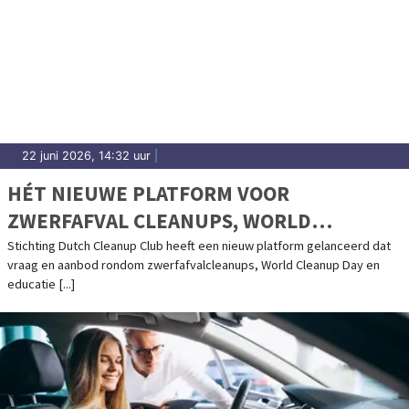
22 juni 2026, 14:32 uur
|
HÉT NIEUWE PLATFORM VOOR
ZWERFAFVAL CLEANUPS, WORLD
CLEANUP DAY EN EDUCATIE: DUTCH
Stichting Dutch Cleanup Club heeft een nieuw platform gelanceerd dat
vraag en aanbod rondom zwerfafvalcleanups, World Cleanup Day en
CLEANUP CLUB
educatie [...]