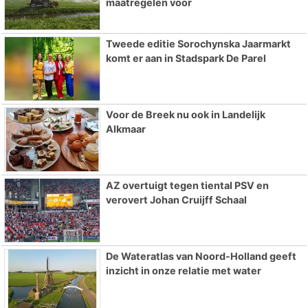
maatregelen voor
Tweede editie Sorochynska Jaarmarkt
komt er aan in Stadspark De Parel
Voor de Breek nu ook in Landelijk
Alkmaar
AZ overtuigt tegen tiental PSV en
verovert Johan Cruijff Schaal
De Wateratlas van Noord-Holland geeft
inzicht in onze relatie met water