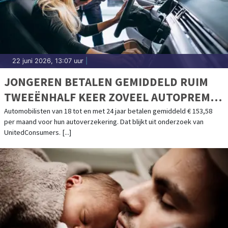
22 juni 2026, 13:07 uur
|
JONGEREN BETALEN GEMIDDELD RUIM
TWEEËNHALF KEER ZOVEEL AUTOPREMIE
ALS OUDEREN
Automobilisten van 18 tot en met 24 jaar betalen gemiddeld € 153,58
per maand voor hun autoverzekering. Dat blijkt uit onderzoek van
UnitedConsumers. [...]