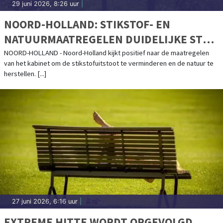
29 juni 2026, 8:26 uur
|
NOORD-HOLLAND: STIKSTOF- EN
NATUURMAATREGELEN DUIDELIJKE STAP
VOORUIT
NOORD-HOLLAND - Noord-Holland kijkt positief naar de maatregelen
van het kabinet om de stikstofuitstoot te verminderen en de natuur te
herstellen. [...]
27 juni 2026, 6:16 uur
|
EXTREME HITTE WORDT OPGEVOLGD