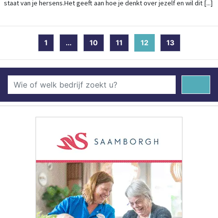
staat van je hersens.Het geeft aan hoe je denkt over jezelf en wil dit [...]
1
...
10
11
12
(current)
13