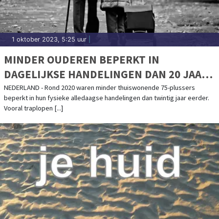
1 oktober 2023, 5:25 uur
|
MINDER OUDEREN BEPERKT IN
DAGELIJKSE HANDELINGEN DAN 20 JAAR
GELEDEN
NEDERLAND - Rond 2020 waren minder thuiswonende 75-plussers
beperkt in hun fysieke alledaagse handelingen dan twintig jaar eerder.
Vooral traplopen [...]