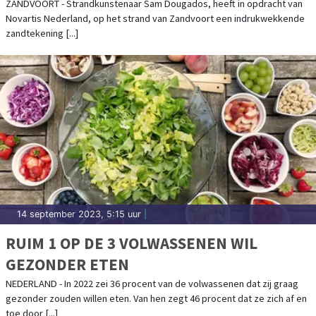
VOOR IMPACT HART- EN VAATZIEKTEN IN
ZANDVOORT - Strandkunstenaar Sam Dougados, heeft in opdracht van
Novartis Nederland, op het strand van Zandvoort een indrukwekkende
NEDERLAND
zandtekening [...]
14 september 2023, 5:15 uur
|
RUIM 1 OP DE 3 VOLWASSENEN WIL
GEZONDER ETEN
NEDERLAND - In 2022 zei 36 procent van de volwassenen dat zij graag
gezonder zouden willen eten. Van hen zegt 46 procent dat ze zich af en
toe door [...]