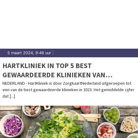
5 maart 2024, 9:46 uur
|
HARTKLINIEK IN TOP 5 BEST
GEWAARDEERDE KLINIEKEN VAN
ZORGKAARTNEDERLAND
NEDERLAND - HartKliniek is door ZorgkaartNederland uitgeroepen tot
een van de best gewaardeerde klinieken in 2023. Het gemiddelde cijfer
dat [...]