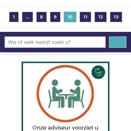
1
...
8
9
10
(current)
11
12
13