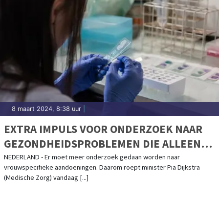
8 maart 2024, 8:38 uur
|
EXTRA IMPULS VOOR ONDERZOEK NAAR
GEZONDHEIDSPROBLEMEN DIE ALLEEN
VROUWEN HEBBEN
NEDERLAND - Er moet meer onderzoek gedaan worden naar
vrouwspecifieke aandoeningen. Daarom roept minister Pia Dijkstra
(Medische Zorg) vandaag [...]