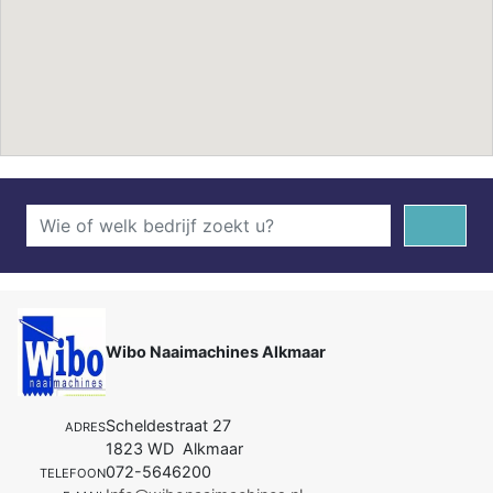
Wibo Naaimachines Alkmaar
Scheldestraat 27
ADRES
1823 WD Alkmaar
072-5646200
TELEFOON