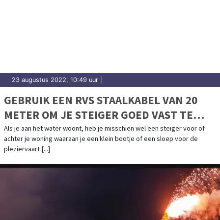
23 augustus 2022, 10:49 uur
|
GEBRUIK EEN RVS STAALKABEL VAN 20
METER OM JE STEIGER GOED VAST TE
ZETTEN
Als je aan het water woont, heb je misschien wel een steiger voor of
achter je woning waaraan je een klein bootje of een sloep voor de
pleziervaart [...]