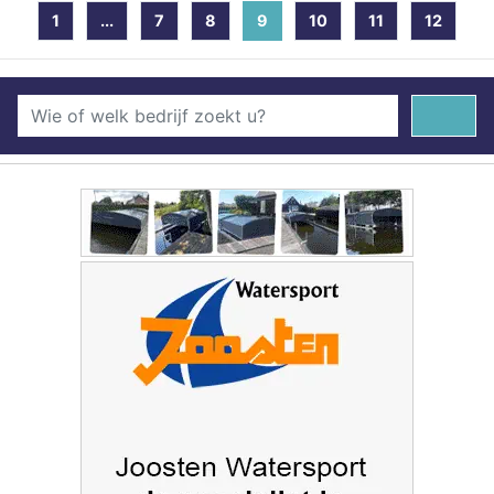
1
...
7
8
9
(current)
10
11
12