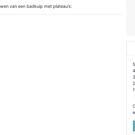
uwen van een badkuip met plateau’s:
1
O
e