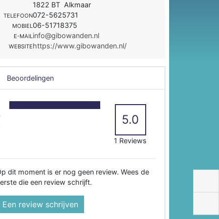
1822 BT Alkmaar
072-5625731
TELEFOON
06-51718375
MOBIEL
info@gibowanden.nl
E-MAIL
https://www.gibowanden.nl/
WEBSITE
Beoordelingen
5
4
5.0
3
2
1 Reviews
p dit moment is er nog geen review. Wees de
erste die een review schrijft.
Een review schrijven