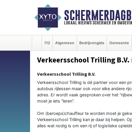
SCHERMERDAGB
lokaal nieuws schermer en omgevi
112
Algemeen
Bedrijvengids
Gemeente
Verkeersschool Trilling B.V.
Verkeersschool Trilling B.V.
Verkeersschool Trilling is dé partner voor een 
autobus rijlessen maar ook voor elke andere rijop
adres. Er wordt vaak gesproken over het “rijbewij
moet je iets “leren”.
Om (beroeps)chauffeur te worden moet je gekwal
Verkeersschool Trilling kan je daar bij helpen.
alles wat nodig is om een rij of logistieke opleid