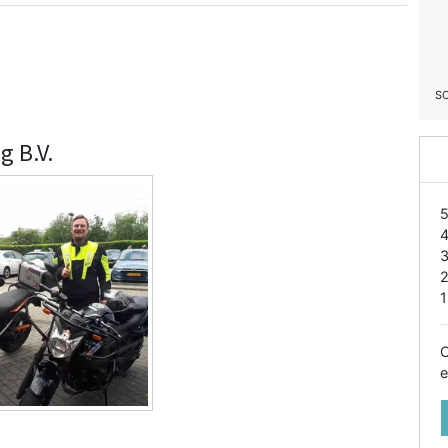
S
g B.V.
1
O
e