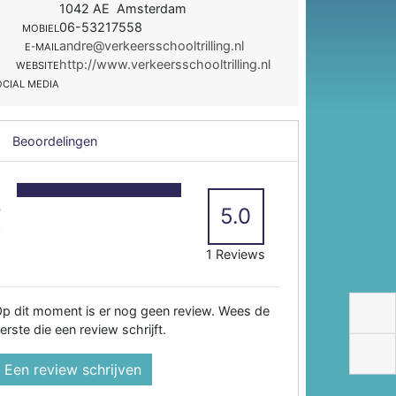
1042 AE Amsterdam
06-53217558
MOBIEL
andre@verkeersschooltrilling.nl
E-MAIL
http://www.verkeersschooltrilling.nl
WEBSITE
OCIAL MEDIA
Beoordelingen
5
4
5.0
3
2
1 Reviews
p dit moment is er nog geen review. Wees de
erste die een review schrijft.
Een review schrijven