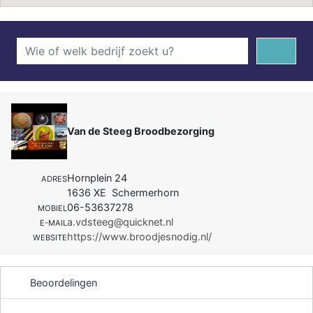
Van de Steeg Broodbezorging
Hornplein 24
ADRES
1636 XE Schermerhorn
06-53637278
MOBIEL
a.vdsteeg@quicknet.nl
E-MAIL
https://www.broodjesnodig.nl/
WEBSITE
Beoordelingen