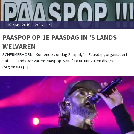
15 april 2019, 12:06 uur
|
PAASPOP OP 1E PAASDAG IN 'S LANDS
WELVAREN
SCHERMERHORN - Komende zondag 21 april, 1e Paasdag, organiseert
Cafe 's Lands Welvaren: Paaspop. Vanaf 18.00 uur zullen diverse
(regionale) [...]