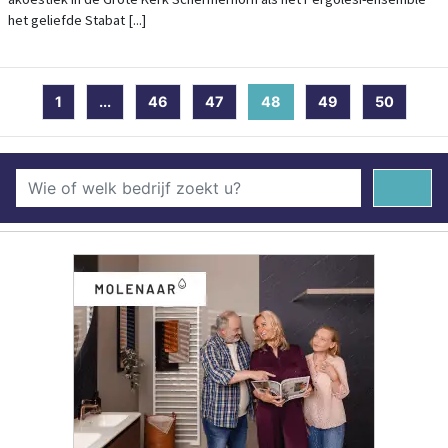
het geliefde Stabat [...]
1
...
46
47
48
(current)
49
50