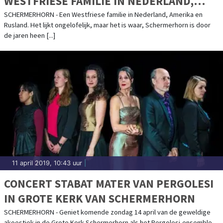
WESTFRIESE FAMILIE IN NEDERLAND,
AMERIKA EN RUSLAND
SCHERMERHORN - Een Westfriese familie in Nederland, Amerika en
Rusland. Het lijkt ongelofelijk, maar het is waar, Schermerhorn is door
de jaren heen [...]
11 april 2019, 10:43 uur
|
CONCERT STABAT MATER VAN PERGOLESI
IN GROTE KERK VAN SCHERMERHORN
SCHERMERHORN - Geniet komende zondag 14 april van de geweldige
akoestiek in de Grote Kerk Schermerhorn als het Pergolesi-ensemble