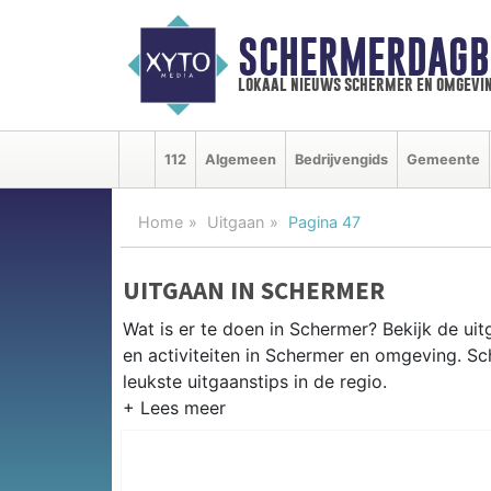
SCHERMERDAGB
lokaal nieuws schermer en omgevi
112
Algemeen
Bedrijvengids
Gemeente
Home
Uitgaan
Pagina 47
UITGAAN IN SCHERMER
Wat is er te doen in Schermer? Bekijk de u
en activiteiten in Schermer en omgeving. S
leukste uitgaanstips in de regio.
EVENEMENTEN SCHERMER
Van markten en culturele evenementen tot mu