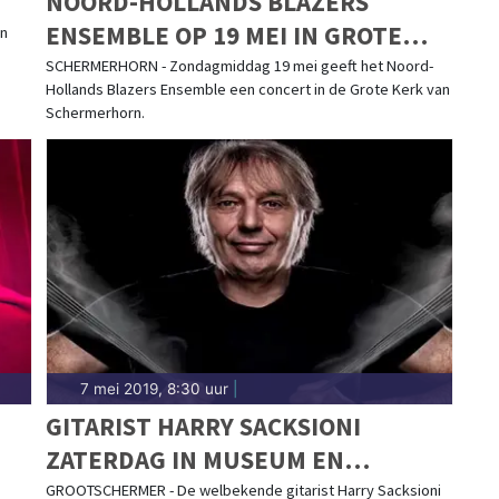
NOORD-HOLLANDS BLAZERS
ENSEMBLE OP 19 MEI IN GROTE
an
KERK SCHERMERHORN
SCHERMERHORN - Zondagmiddag 19 mei geeft het Noord-
Hollands Blazers Ensemble een concert in de Grote Kerk van
Schermerhorn.
7 mei 2019, 8:30 uur
|
GITARIST HARRY SACKSIONI
ZATERDAG IN MUSEUM EN
BEELDENTUIN NIC JONK
GROOTSCHERMER - De welbekende gitarist Harry Sacksioni