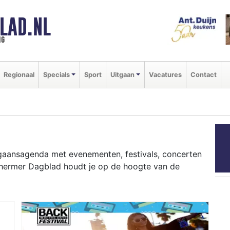
LAD.NL
ng
Regionaal
Specials
Sport
Uitgaan
Vacatures
Contact
itgaansagenda met evenementen, festivals, concerten
chermer Dagblad houdt je op de hoogte van de
ziekfestivals en culinaire events - ontdek het