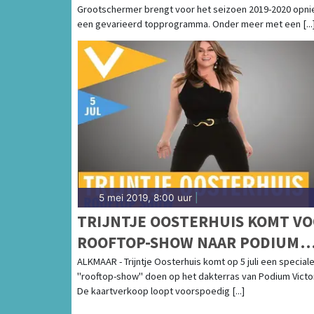
Grootschermer brengt voor het seizoen 2019-2020 opn
een gevarieerd topprogramma. Onder meer met een [...
5 mei 2019, 8:00 uur
|
TRIJNTJE OOSTERHUIS KOMT V
ROOFTOP-SHOW NAAR PODIUM
VICTORIE
ALKMAAR - Trijntje Oosterhuis komt op 5 juli een special
"rooftop-show" doen op het dakterras van Podium Victor
De kaartverkoop loopt voorspoedig [...]