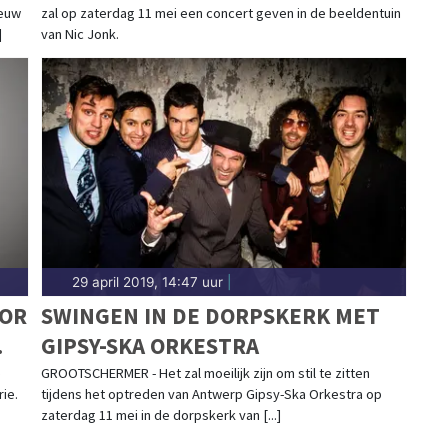
ieuw
zal op zaterdag 11 mei een concert geven in de beeldentuin
]
van Nic Jonk.
29 april 2019, 14:47 uur
|
OOR
SWINGEN IN DE DORPSKERK MET
GIPSY-SKA ORKESTRA
e
GROOTSCHERMER - Het zal moeilijk zijn om stil te zitten
ie.
tijdens het optreden van Antwerp Gipsy-Ska Orkestra op
zaterdag 11 mei in de dorpskerk van [...]