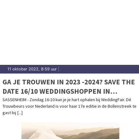
11 oktober 2022, 8:59 uur
|
GA JE TROUWEN IN 2023 -2024? SAVE THE
DATE 16/10 WEDDINGSHOPPEN IN
SASSENHEIM!
SASSENHEIM - Zondag 16-10 kun je je hart ophalen bij WeddingFair. Dé
Trouwbeurs voor Nederland is voor haar 17e editie in de Bollenstreek te
gast bij [...]