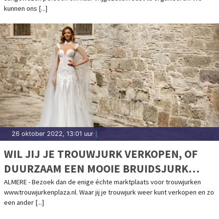
kunnen ons [...]
26 oktober 2022, 13:01 uur
|
WIL JIJ JE TROUWJURK VERKOPEN, OF
DUURZAAM EEN MOOIE BRUIDSJURK
KOPEN?
ALMERE - Bezoek dan de enige échte marktplaats voor trouwjurken
www.trouwjurkenplaza.nl. Waar jij je trouwjurk weer kunt verkopen en zo
een ander [...]