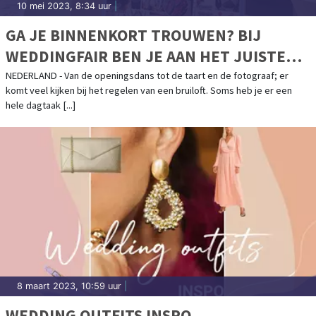
10 mei 2023, 8:34 uur
|
GA JE BINNENKORT TROUWEN? BIJ
WEDDINGFAIR BEN JE AAN HET JUISTE
ADRES!
NEDERLAND - Van de openingsdans tot de taart en de fotograaf; er
komt veel kijken bij het regelen van een bruiloft. Soms heb je er een
hele dagtaak [...]
8 maart 2023, 10:59 uur
|
WEDDING OUTFITS INSPO