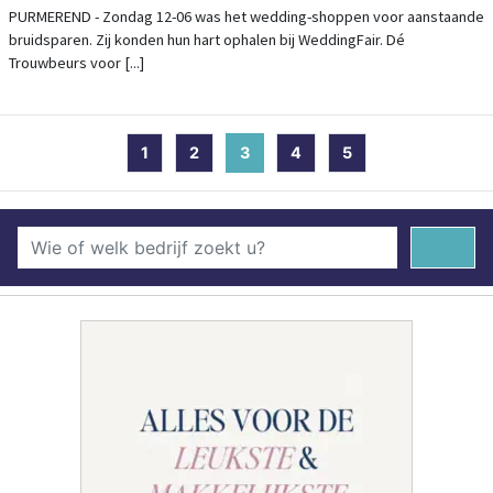
MARKTHAL
PURMEREND - Zondag 12-06 was het wedding-shoppen voor aanstaande
bruidsparen. Zij konden hun hart ophalen bij WeddingFair. Dé
Trouwbeurs voor [...]
1
2
3
(current)
4
5