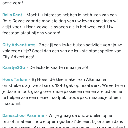
onze zorg!
Rolls Rent
- Mocht u interesse hebben in het huren van een
Rolls Royce voor de mooiste dag van uw leven dan staan wij
altijd voor u klaar, zowel 's avonds als in het weekend. Uw
feestdag staat bij ons voorop!
City Adventures
-
Zoek jij een leuke buiten activiteit voor jouw
volgende uitje? Speel dan een van de leukste stadsspellen van
City Adventures!
Kaartje2Go
- De leukste kaarten maak je zó!
Hoes Tailors
- Bij Hoes, dé kleermaker van Alkmaar en
omstreken, zijn we al sinds 1946 gek op maatwerk. Wij vertellen
je daarom ook graag over onze passie en nemen alle tijd om je
te helpen aan een nieuw maatpak, trouwpak, maatjasje of een
maatshirt.
Dansschool Pasofino
- Wil je graag de show stelen op je
bruiloft met een mooie openingsdans? Je leert bij ons een dans
op jouw niveau. Pak vol vertrouwen je moment op de dansvloer!