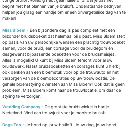
vorige bruiloft volledig hebt geannuleerd, of dat je pas net
begint met het plannen van je bruiloft. Onderstaande bedrijven
helpen jou graag een handje om er een onvergetelijke dag van te
maken!
Miss Bloem
- Een bijzondere dag is pas compleet met een
bijzonder bruidsboeket dat helemaal bij u past. Miss Bloem stelt
op basis van uw persoonlijke wensen een prachtig trouwboeket
samen, voor de bruid, een corsage voor de bruidegom én
desgewenst bijpassende boeketten voor de bruidsmeisjes.
Alles is mogelijk! U kunt bij Miss Bloem terecht voor al uw
bruidswerk. Naast bruidsboeketten en corsages kunt u hierbij
ook denken aan een bloemstuk voor op de trouwauto én het
verzorgen van de bloemdecoraties op uw trouwlocatie. De
gehele bloemstyling overlaten aan Miss Bloem? Ook dat is geen
probleem. Miss Bloem komt naar de trouwlocatie, om daar de
styling te verzorgen.
Wedding Company
- De grootste bruidswinkel in hartje
Nederland. Vind een trouwjurk voor je mooiste bruiloft.
Dogs Too
- Je hond op jouw bruiloft. Jouw dag, jouw hond,