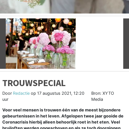
Vorige
V
TROUWSPECIAL
Door
Redactie
op
17 augustus 2021, 12:20
Bron: XYTO
uur
Media
Voor veel mensen is trouwen één van de meest bijzondere
gebeurtenissen in het leven. Afgelopen twee jaar gooide de
Coronacrisis hierbij alleen behoorlijk roet in het eten. Veel
bruiloften werden opgeschoven en als ze toch doorgingen,