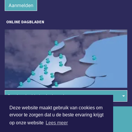
Aanmelden
ONLINE DAGBLADEN
Overige dagbladen in de regio
Deze website maakt gebruik van cookies om
Algemene voorwaarden
ervoor te zorgen dat u de beste ervaring krijgt
op onze website
Lees meer
Disclaimer