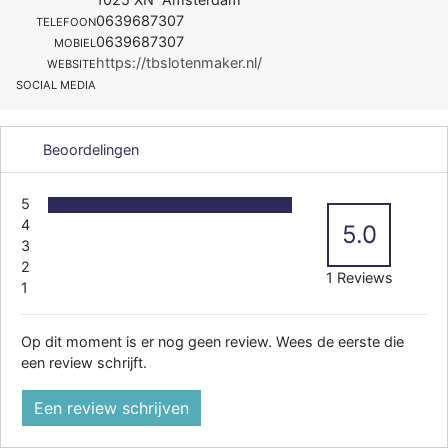
0639687307
TELEFOON
0639687307
MOBIEL
https://tbslotenmaker.nl/
WEBSITE
SOCIAL MEDIA
Beoordelingen
5
4
5.0
3
2
1 Reviews
1
Op dit moment is er nog geen review. Wees de eerste die
een review schrijft.
Een review schrijven