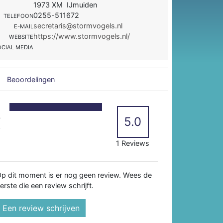
1973 XM IJmuiden
0255-511672
TELEFOON
secretaris@stormvogels.nl
E-MAIL
https://www.stormvogels.nl/
WEBSITE
OCIAL MEDIA
Beoordelingen
5
4
5.0
3
2
1 Reviews
p dit moment is er nog geen review. Wees de
erste die een review schrijft.
Een review schrijven