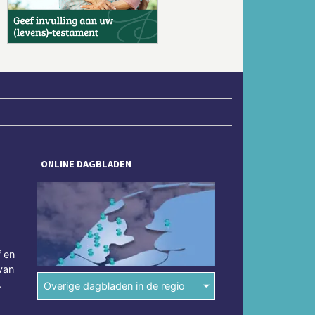
Volgende
ONLINE DAGBLADEN
f en
van
.
Overige dagbladen in de regio