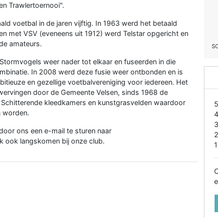
ren Trawlertoernooi".
ald voetbal in de jaren vijftig. In 1963 werd het betaald
men met VSV (eveneens uit 1912) werd Telstar opgericht en
 de amateurs.
S
Stormvogels weer nader tot elkaar en fuseerden in die
mbinatie. In 2008 werd deze fusie weer ontbonden en is
ieuze en gezellige voetbalvereniging voor iedereen. Het
zwervingen door de Gemeente Velsen, sinds 1968 de
 Schitterende kleedkamers en kunstgrasvelden waardoor
n worden.
oor ons een e-mail te sturen naar
jk ook langskomen bij onze club.
1
O
e