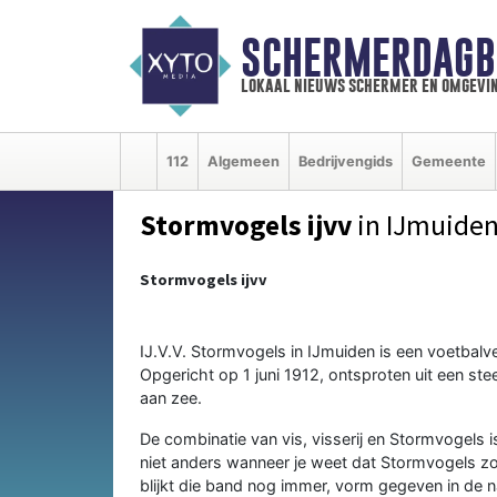
SCHERMERDAGB
lokaal nieuws schermer en omgevi
112
Algemeen
Bedrijvengids
Gemeente
Stormvogels ijvv
in IJmuide
Stormvogels ijvv
IJ.V.V. Stormvogels in IJmuiden is een voetbalv
Opgericht op 1 juni 1912, ontsproten uit een s
aan zee.
De combinatie van vis, visserij en Stormvogels 
niet anders wanneer je weet dat Stormvogels zo
blijkt die band nog immer, vorm gegeven in de n