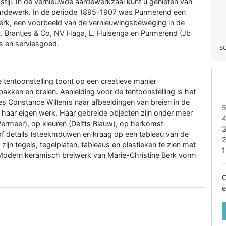
stijl. In de vernieuwde aardewerkzaal kunt u genieten van
Aardewerk. In de periode 1895-1907 was Purmerend een
erk, een voorbeeld van de vernieuwingsbeweging in de
.A. Brantjes & Co, NV Haga, L. Huisenga en Purmerend (Jb
s en serviesgoed.
S
 tentoonstelling toont op een creatieve manier
kken en breien. Aanleiding voor de tentoonstelling is het
es Constance Willems naar afbeeldingen van breien in de
n haar eigen werk. Haar gebreide objecten zijn onder meer
Vermeer), op kleuren (Delfts Blauw), op herkomst
of details (steekmouwen en kraag op een tableau van de
 zijn tegels, tegelplaten, tableaus en plastieken te zien met
1
 Modern keramisch breiwerk van Marie-Christine Berk vorm
O
e