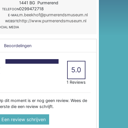
1441 BG Purmerend
0299472718
TELEFOON
m.beekhof@purmerendsmuseum.nl
E-MAIL
http://www.purmerendsmuseum.nl
WEBSITE
OCIAL MEDIA
Beoordelingen
5
4
5.0
3
2
1 Reviews
p dit moment is er nog geen review. Wees de
erste die een review schrijft.
Een review schrijven