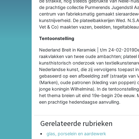
de strakke, nog steeds gebruikte Van Nelle-huis
de prachtige collectie Purmerends Jugendstil 
centrum van fabrieksmatig gemaakt sieraardew
kunstnijverheid. De plateelbakkerijen Wed. N.S
Vet & Co) maakten vazen, beelden, tegeltableau
Tentoonstelling
Nederland Breit in Keramiek | t/m 24-02-2019De
raakvlakken van twee oude ambachten; plateel ba
kunsthistorisch onderzoek van textielkunstenar
Nederlandse kunst, die zij vervolgens toepast i
gebaseerd op een afbeelding zelf (straatje van 
(Marken), oude patronen (kleding van poppen) 
jonge koningin Wilhelmina). In de tentoonstelling
het thema breien uit eind 19e-begin 20e eeuw.
een prachtige hedendaagse aanvulling.
Gerelateerde rubrieken
glas, porselein en aardewerk