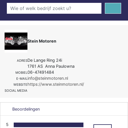
Stein Motoren
De Lange Ring 24i
ADRES
1761 AS Anna Paulowna
06-47491484
MOBIEL
info@steinmotoren.nl
E-MAIL
https://www.steinmotoren.nl/
WEBSITE
SOCIAL MEDIA
Beoordelingen
5