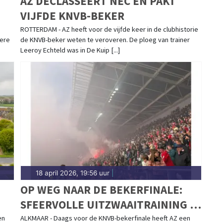
AZ DECLASSEERT NEC EN PAKT
VIJFDE KNVB-BEKER
ROTTERDAM - AZ heeft voor de vijfde keer in de clubhistorie
 ere
de KNVB-beker weten te veroveren. De ploeg van trainer
Leeroy Echteld was in De Kuip [...]
18 april 2026, 19:56 uur
|
OP WEG NAAR DE BEKERFINALE:
SFEERVOLLE UITZWAAITRAINING IN
AFAS-STADION
en
ALKMAAR - Daags voor de KNVB-bekerfinale heeft AZ een