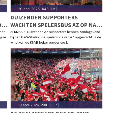
20 april 2026, 1:43 uur
|
DUIZENDEN SUPPORTERS
ON
WACHTEN SPELERSBUS AZ OP NA
BEKERWINST
eer
ALKMAAR - Duizenden AZ-supporters hebben zondagavond
agse
bij het AFAS-Stadion de spelersbus van AZ opgewacht na de
winst van de KNVB-beker eerder die [...]
19 april 2026, 20:09 uur
|