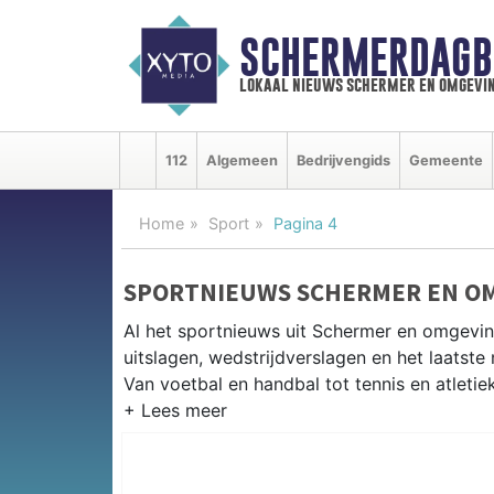
SCHERMERDAGB
lokaal nieuws schermer en omgevi
112
Algemeen
Bedrijvengids
Gemeente
Home
Sport
Pagina 4
SPORTNIEUWS SCHERMER EN O
Al het sportnieuws uit Schermer en omgevin
uitslagen, wedstrijdverslagen en het laatst
Van voetbal en handbal tot tennis en atletie
LOKALE SPORT SCHERMER
Van VV Schermer en de lokale sportverenigi