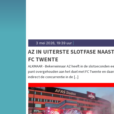
langs de historische molens van de Schermer
van alle sportieve uitslagen en prestaties in
3 mei 2026, 19:39 uur
|
AZ IN UITERSTE SLOTFASE NAAS
FC TWENTE
ALKMAAR - Bekerwinnaar AZ heeft in de slotseconden e
punt overgehouden aan het duel met FC Twente en daa
indirect de concurrentie in de [...]