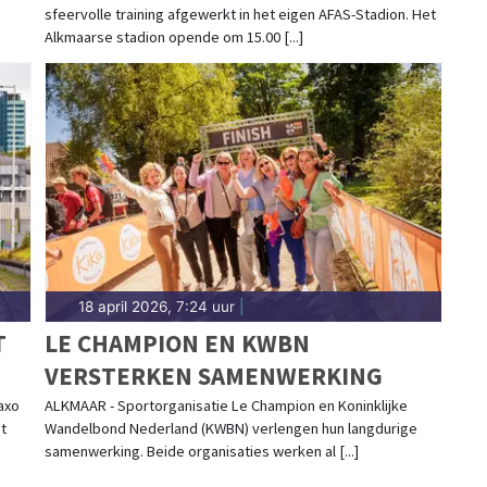
sfeervolle training afgewerkt in het eigen AFAS-Stadion. Het
Alkmaarse stadion opende om 15.00 [...]
18 april 2026, 7:24 uur
|
T
LE CHAMPION EN KWBN
VERSTERKEN SAMENWERKING
axo
ALKMAAR - Sportorganisatie Le Champion en Koninklijke
t
Wandelbond Nederland (KWBN) verlengen hun langdurige
samenwerking. Beide organisaties werken al [...]