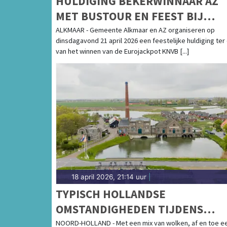
HULDIGING BEKERWINNAAR AZ
MET BUSTOUR EN FEEST BIJ
STADION
ALKMAAR - Gemeente Alkmaar en AZ organiseren op
dinsdagavond 21 april 2026 een feestelijke huldiging ter
van het winnen van de Eurojackpot KNVB [...]
18 april 2026, 21:14 uur
|
TYPISCH HOLLANDSE
OMSTANDIGHEDEN TIJDENS
LENTEKLASSIEKER RONDE VAN
NOORD-HOLLAND - Met een mix van wolken, af en toe e