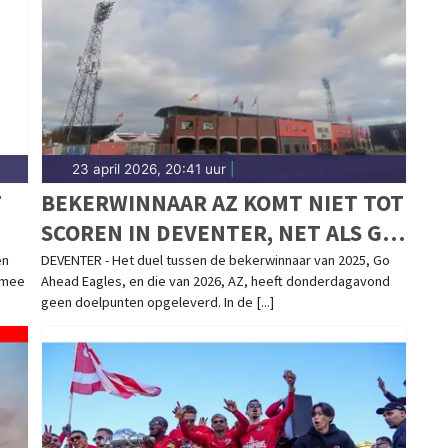
 — sport in Schermer is dorps. Blijf op de hoogte
 Schermer.
23 april 2026, 20:41 uur
|
T
BEKERWINNAAR AZ KOMT NIET TOT
SCOREN IN DEVENTER, NET ALS GO
AHEAD EAGLES
en
DEVENTER - Het duel tussen de bekerwinnaar van 2025, Go
rmee
Ahead Eagles, en die van 2026, AZ, heeft donderdagavond
geen doelpunten opgeleverd. In de [...]