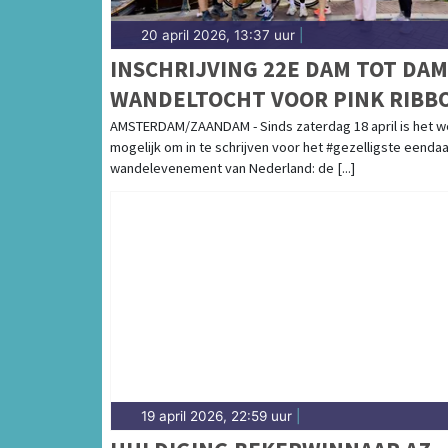
20 april 2026, 13:37 uur
|
INSCHRIJVING 22E DAM TOT DAM
WANDELTOCHT VOOR PINK RIBB
OPEN
AMSTERDAM/ZAANDAM - Sinds zaterdag 18 april is het w
mogelijk om in te schrijven voor het #gezelligste eenda
wandelevenement van Nederland: de [...]
19 april 2026, 22:59 uur
|