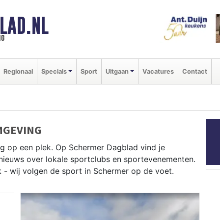
LAD.NL
ng
Regionaal
Specials
Sport
Uitgaan
Vacatures
Contact
MGEVING
g op een plek. Op Schermer Dagblad vind je
e nieuws over lokale sportclubs en sportevenementen.
k - wij volgen de sport in Schermer op de voet.
ngen tot fietsen door de droogmakerij en wandelen