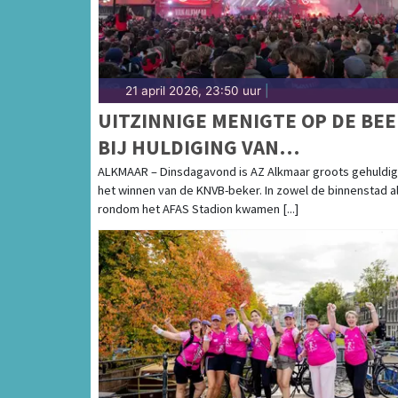
21 april 2026, 23:50 uur
|
UITZINNIGE MENIGTE OP DE BE
BIJ HULDIGING VAN
BEKERWINNAAR AZ
ALKMAAR – Dinsdagavond is AZ Alkmaar groots gehuldig
het winnen van de KNVB-beker. In zowel de binnenstad a
rondom het AFAS Stadion kwamen [...]