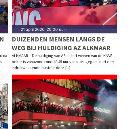
21 april 2026, 20:00 uur
|
EN
DUIZENDEN MENSEN LANGS DE
WEG BIJ HULDIGING AZ ALKMAAR
d na
ALKMAAR – De huldiging van AZ na het winnen van de KNVB-
ls
beker is vanavond rond 18.45 uur van start gegaan met een
indrukwekkende bustour door [...]