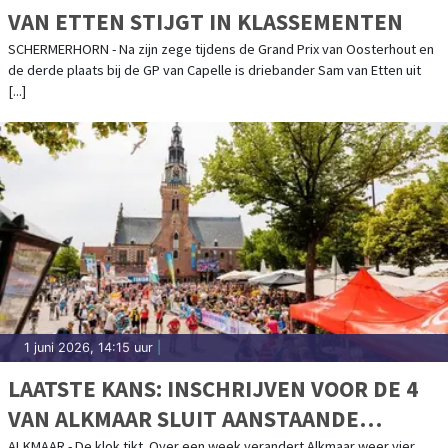
VAN ETTEN STIJGT IN KLASSEMENTEN
SCHERMERHORN - Na zijn zege tijdens de Grand Prix van Oosterhout en
de derde plaats bij de GP van Capelle is driebander Sam van Etten uit
[...]
1 juni 2026, 14:15 uur
|
LAATSTE KANS: INSCHRIJVEN VOOR DE 4
VAN ALKMAAR SLUIT AANSTAANDE
ALKMAAR - De klok tikt. Over een week verandert Alkmaar weer vier