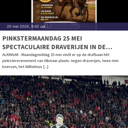
20 mei 2026, 9:42 uur
|
PINKSTERMAANDAG 25 MEI
SPECTACULAIRE DRAVERIJEN IN DE
ALKMAAR ZETURF LIVE ARENA MET HET
ALKMAAR - Maandagmiddag 25 mei vindt er op de drafbaan hét
pinksterevenement van Alkmaar plaats: negen draverijen, twee mini
SPRINTKAMPIOENSCHAP VAN
koersen, het Wilhelmus [...]
NEDERLAND