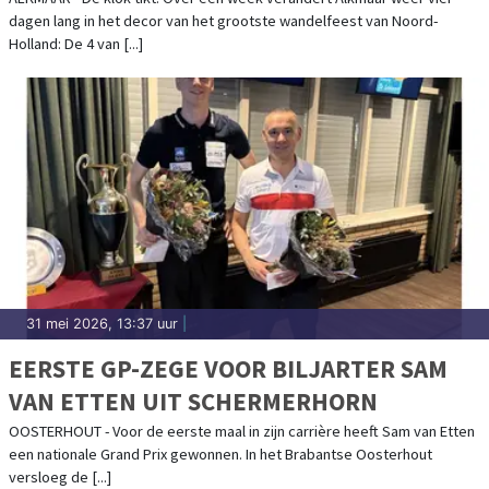
WOENSDAG
dagen lang in het decor van het grootste wandelfeest van Noord-
Holland: De 4 van [...]
31 mei 2026, 13:37 uur
|
EERSTE GP-ZEGE VOOR BILJARTER SAM
VAN ETTEN UIT SCHERMERHORN
OOSTERHOUT - Voor de eerste maal in zijn carrière heeft Sam van Etten
een nationale Grand Prix gewonnen. In het Brabantse Oosterhout
versloeg de [...]