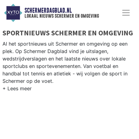
SCHERMERDAGBLAD.NL
lokaal nieuws schermer en omgeving
SPORTNIEUWS SCHERMER EN OMGEVING
Al het sportnieuws uit Schermer en omgeving op een
plek. Op Schermer Dagblad vind je uitslagen,
wedstrijdverslagen en het laatste nieuws over lokale
sportclubs en sportevenementen. Van voetbal en
handbal tot tennis en atletiek - wij volgen de sport in
Schermer op de voet.
LOKALE SPORT SCHERMER
Van VV Schermer en de lokale sportverenigingen tot
fietsen door de droogmakerij en wandelen langs de
historische molens van de Schermer — sport in
Schermer is dorps. Blijf op de hoogte van alle sportieve
uitslagen en prestaties in Schermer.