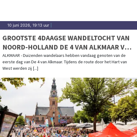
10 juni 2026, 19:13 uur
|
GROOTSTE 4DAAGSE WANDELTOCHT VAN
NOORD-HOLLAND DE 4 VAN ALKMAAR VAN
START
ALKMAAR - Duizenden wandelaars hebben vandaag genoten van de
eerste dag van De 4 van Alkmaar. Tijdens de route door het Hart van
West werden zij [...]