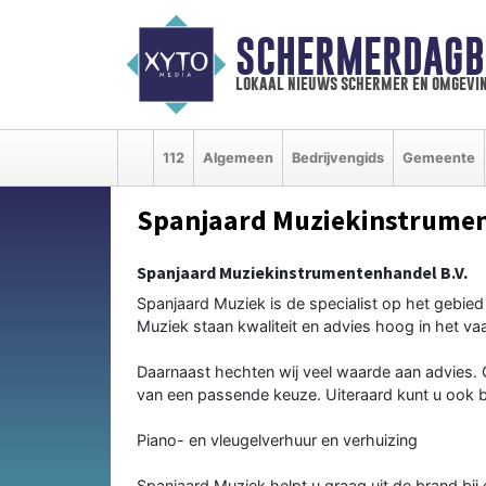
SCHERMERDAGB
lokaal nieuws schermer en omgevi
112
Algemeen
Bedrijvengids
Gemeente
Spanjaard Muziekinstrumen
Spanjaard Muziekinstrumentenhandel B.V.
Spanjaard Muziek is de specialist op het gebied
Muziek staan kwaliteit en advies hoog in het va
Daarnaast hechten wij veel waarde aan advies. 
van een passende keuze. Uiteraard kunt u ook b
Piano- en vleugelverhuur en verhuizing
Spanjaard Muziek helpt u graag uit de brand bij