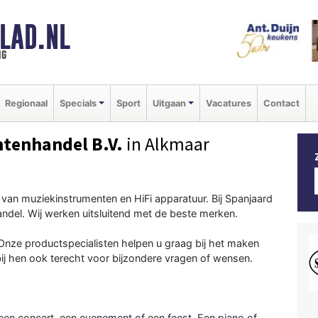
LAD.NL
ng
Regionaal
Specials
Sport
Uitgaan
Vacatures
Contact
tenhandel B.V.
in Alkmaar
 van muziekinstrumenten en HiFi apparatuur. Bij Spanjaard
andel. Wij werken uitsluitend met de beste merken.
Onze productspecialisten helpen u graag bij het maken
ij hen ook terecht voor bijzondere vragen of wensen.
 een concert, een evenement of een feest. Een piano of