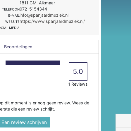
1811 GM Alkmaar
072-5154344
TELEFOON
info@spanjaardmuziek.nl
E-MAIL
https://www.spanjaardmuziek.nl/
WEBSITE
OCIAL MEDIA
Beoordelingen
5
4
5.0
3
2
1 Reviews
p dit moment is er nog geen review. Wees de
erste die een review schrijft.
Een review schrijven