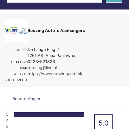
Roozing Auto´s Aanhangers
De Lange Ring 2
ADRES
1761 AS Anna Paulowna
0223-521836
TELEFOON
roozing@live.nl
E-MAIL
https://www.roozingauto.nl/
WEBSITE
SOCIAL MEDIA
Beoordelingen
5
4
5.0
3