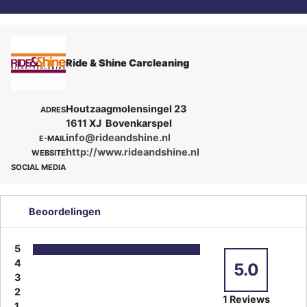
Ride & Shine Carcleaning
Houtzaagmolensingel 23
ADRES
1611 XJ Bovenkarspel
info@rideandshine.nl
E-MAIL
http://www.rideandshine.nl
WEBSITE
SOCIAL MEDIA
Beoordelingen
5
4
5.0
3
2
1 Reviews
1