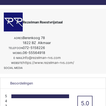
Rezelman Roestvrijstaal
Berenkoog 78
ADRES
1822 BZ Alkmaar
072-5158226
TELEFOON
06-55564918
MOBIEL
info@rezelman-rvs.com
E-MAIL
https://www.rezelman-rvs.com/
WEBSITE
SOCIAL MEDIA
Beoordelingen
5
4
5.0
3