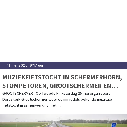
11 mei 2026, 9:17 uur
|
MUZIEKFIETSTOCHT IN SCHERMERHORN,
STOMPETOREN, GROOTSCHERMER EN
NOORDEINDE
GROOTSCHERMER - Op Tweede Pinksterdag 25 mei organiseert
Dorpskerk Grootschermer weer de inmiddels bekende muzikale
fietstocht in samenwerking met [...]