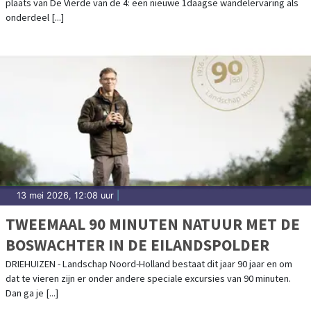
plaats van De Vierde van de 4: een nieuwe 1daagse wandelervaring als
ALKMAAR
onderdeel [...]
13 mei 2026, 12:08 uur
|
TWEEMAAL 90 MINUTEN NATUUR MET DE
BOSWACHTER IN DE EILANDSPOLDER
DRIEHUIZEN - Landschap Noord-Holland bestaat dit jaar 90 jaar en om
dat te vieren zijn er onder andere speciale excursies van 90 minuten.
Dan ga je [...]