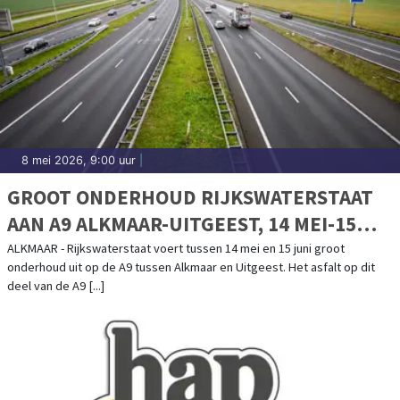
8 mei 2026, 9:00 uur
|
GROOT ONDERHOUD RIJKSWATERSTAAT
AAN A9 ALKMAAR-UITGEEST, 14 MEI-15
JUNI 2026
ALKMAAR - Rijkswaterstaat voert tussen 14 mei en 15 juni groot
onderhoud uit op de A9 tussen Alkmaar en Uitgeest. Het asfalt op dit
deel van de A9 [...]