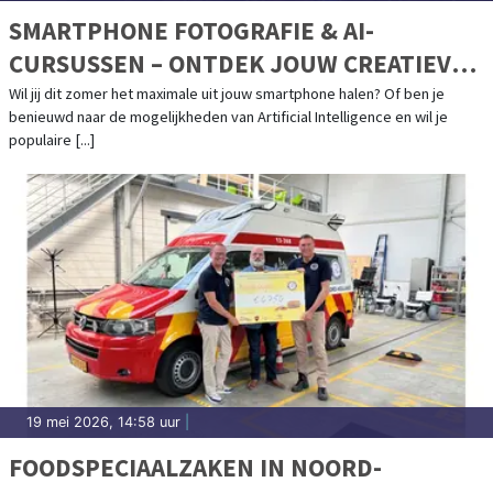
SMARTPHONE FOTOGRAFIE & AI-
CURSUSSEN – ONTDEK JOUW CREATIEVE
POTENTIEEL!
Wil jij dit zomer het maximale uit jouw smartphone halen? Of ben je
benieuwd naar de mogelijkheden van Artificial Intelligence en wil je
populaire [...]
19 mei 2026, 14:58 uur
|
FOODSPECIAALZAKEN IN NOORD-