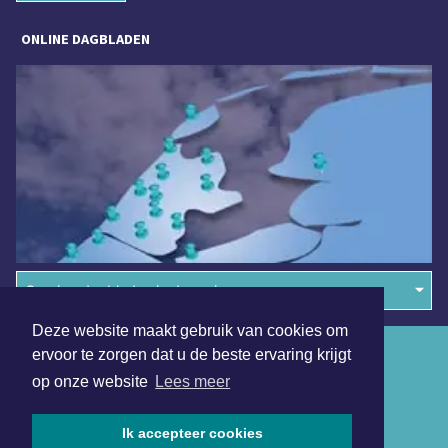
ONLINE DAGBLADEN
Overige dagbladen in de regio
Deze website maakt gebruik van cookies om
Algemene voorwaarden
ervoor te zorgen dat u de beste ervaring krijgt
op onze website
Lees meer
Disclaimer
Privacy Statement
Ik accepteer cookies