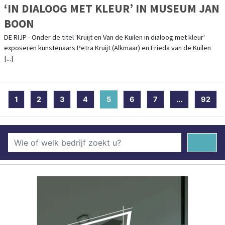
‘IN DIALOOG MET KLEUR’ IN MUSEUM JAN
BOON
DE RIJP - Onder de titel 'Kruijt en Van de Kuilen in dialoog met kleur'
exposeren kunstenaars Petra Kruijt (Alkmaar) en Frieda van de Kuilen
[...]
1
2
3
4
5
(current)
6
7
...
92