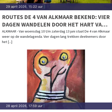
29 april 2026, 15:22 uur
|
ROUTES DE 4 VAN ALKMAAR BEKEND: VIER
DAGEN WANDELEN DOOR HET HART VAN
NOORD-HOLLAND
ALKMAAR - Van woensdag 10 t/m zaterdag 13 juni staat De 4 van Alkmaar
weer op de wandelagenda. Vier dagen lang trekken deelnemers door
het [...]
28 april 2026, 17:59 uur
|