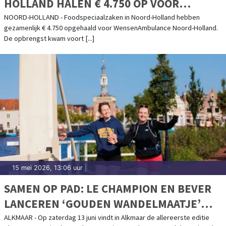
HOLLAND HALEN € 4.750 OP VOOR
STICHTING WENSENAMBULANCE NOORD-
NOORD-HOLLAND - Foodspeciaalzaken in Noord-Holland hebben
gezamenlijk € 4.750 opgehaald voor WensenAmbulance Noord-Holland.
HOLLAND MET STROOPWAFELACTIE
De opbrengst kwam voort [...]
15 mei 2026, 13:06 uur
|
SAMEN OP PAD: LE CHAMPION EN BEVER
LANCEREN ‘GOUDEN WANDELMAATJE’
TIJDENS NIEUWE VIERDE VAN DE 4 IN
ALKMAAR - Op zaterdag 13 juni vindt in Alkmaar de allereerste editie