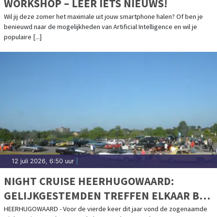
WORKSHOP – LEER IETS NIEUWS!
Wil jij deze zomer het maximale uit jouw smartphone halen? Of ben je
benieuwd naar de mogelijkheden van Artificial Intelligence en wil je
populaire [...]
12 juli 2026, 6:50 uur
|
NIGHT CRUISE HEERHUGOWAARD:
GELIJKGESTEMDEN TREFFEN ELKAAR BIJ
CAR-MEETING STRAND VAN LUNA
HEERHUGOWAARD - Voor de vierde keer dit jaar vond de zogenaamde