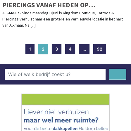
PIERCINGS VANAF HEDEN OP
KANAALKADE
ALKMAAR - Sinds maandag 8 juni is Kingdom Boutique, Tattoos &
Piercings verhuist naar een grotere en vernieuwde locatie in het hart
van Alkmaar. Na [...]
1
2
(current)
3
4
...
92