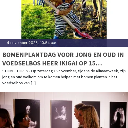
4 november 2025, 10:54 uur
|
BOMENPLANTDAG VOOR JONG EN OUD IN
VOEDSELBOS HEER IKIGAI OP 15
NOVEMBER, MET POMPOENSOEP EN
STOMPETOREN - Op zaterdag 15 november, tijdens de Klimaatweek, zijn
jong en oud welkom om te komen helpen met bomen planten in het
WARME CHAI
voedselbos van [...]