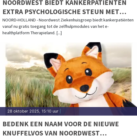
NOORDWEST BIEDT KANKERPATIËNTEN
EXTRA PSYCHOLOGISCHE STEUN MET
ONLINE ZELFHULPMODULES
NOORD-HOLLAND - Noordwest Ziekenhuisgroep biedt kankerpatiënten
vanaf nu gratis toegang tot de zelfhulpmodules van het e-
healthplatform Therapieland. [...]
28 oktober 2025, 15:10 uur
|
BEDENK EEN NAAM VOOR DE NIEUWE
KNUFFELVOS VAN NOORDWEST