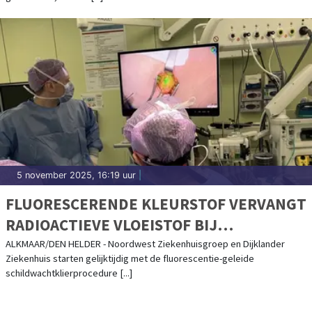
5 november 2025, 16:19 uur
|
FLUORESCERENDE KLEURSTOF VERVANGT
RADIOACTIEVE VLOEISTOF BIJ
BORSTKANKEROPERATIE
ALKMAAR/DEN HELDER - Noordwest Ziekenhuisgroep en Dijklander
Ziekenhuis starten gelijktijdig met de fluorescentie-geleide
schildwachtklierprocedure [...]