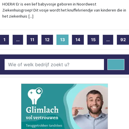
ZIEKENHUISGROEP
HOERA! Er is een lief babyvosje geboren in Noordwest
Ziekenhuisgroep! Dit vosje wordt het knuffelvriendje van kinderen die in
het ziekenhuis [...]
1
...
11
12
13
(current)
14
15
...
92