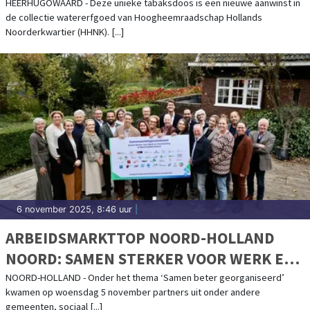
HEERHUGOWAARD - Deze unieke tabaksdoos is een nieuwe aanwinst in
de collectie watererfgoed van Hoogheemraadschap Hollands
Noorderkwartier (HHNK). [...]
6 november 2025, 8:46 uur
|
ARBEIDSMARKTTOP NOORD-HOLLAND
NOORD: SAMEN STERKER VOOR WERK EN
ONTWIKKELING
NOORD-HOLLAND - Onder het thema ‘Samen beter georganiseerd’
kwamen op woensdag 5 november partners uit onder andere
gemeenten, sociaal [...]