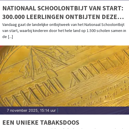
NATIONAAL SCHOOLONTBIJT VAN START:
300.000 LEERLINGEN ONTBIJTEN DEZE
WEEK DOOR HET HELE LAND SAMEN OP
Vandaag gaat de landelijke ontbijtweek van het Nationaal Schoolontbijt
van start, waarbij kinderen door het hele land op 1.500 scholen samen in
SCHOOL
de [...]
7 november 2025, 15:14 uur
|
EEN UNIEKE TABAKSDOOS