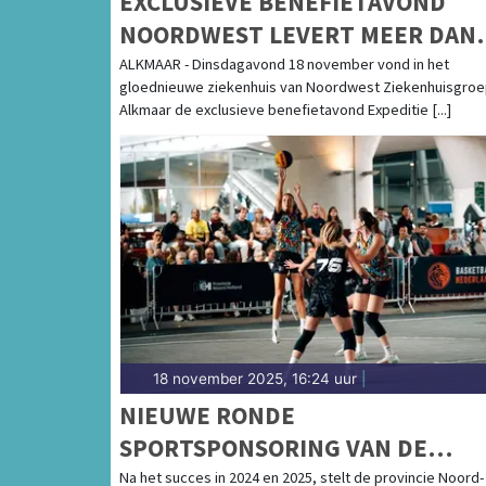
EXCLUSIEVE BENEFIETAVOND
NOORDWEST LEVERT MEER DAN
€236.000,- OP
ALKMAAR - Dinsdagavond 18 november vond in het
gloednieuwe ziekenhuis van Noordwest Ziekenhuisgroe
Alkmaar de exclusieve benefietavond Expeditie [...]
18 november 2025, 16:24 uur
|
NIEUWE RONDE
SPORTSPONSORING VAN DE
PROVINCIE NOORD-HOLLAND IN
Na het succes in 2024 en 2025, stelt de provincie Noord-