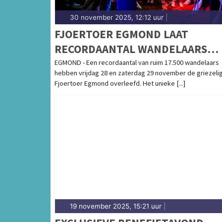
30 november 2025, 12:12 uur
|
FJOERTOER EGMOND LAAT
RECORDAANTAL WANDELAARS
GRIEZELEN MET SPECTACULAIRE
EGMOND - Een recordaantal van ruim 17.500 wandelaars
hebben vrijdag 28 en zaterdag 29 november de griezeli
LICHTACTS
Fjoertoer Egmond overleefd. Het unieke [...]
19 november 2025, 15:21 uur
|