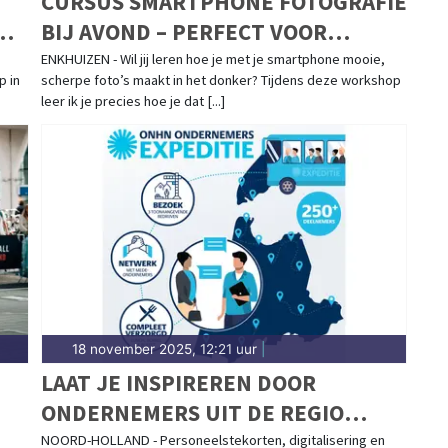
CURSUS SMARTPHONE FOTOGRAFIE
BIJ AVOND – PERFECT VOOR
ZUIDERZEELICHT!
ENKHUIZEN - Wil jij leren hoe je met je smartphone mooie,
p in
scherpe foto’s maakt in het donker? Tijdens deze workshop
leer ik je precies hoe je dat [...]
18 november 2025, 12:21 uur
|
LAAT JE INSPIREREN DOOR
ONDERNEMERS UIT DE REGIO
TIJDENS DE ONHN ONDERNEMERS
NOORD-HOLLAND - Personeelstekorten, digitalisering en