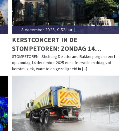
3 december 2025, 9:52 uur
|
KERSTCONCERT IN DE
STOMPETOREN: ZONDAG 14
DECEMBER 2025 – GEORGANISEERD
STOMPETOREN - Stichting De Literaire Bakkerij organiseert
op zondag 14 december 2025 een sfeervolle middag vol
DOOR STICHTING DE LITERAIRE
kerstmuziek, warmte en gezelligheid in [...]
BAKKERIJ