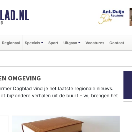
LAD.NL
ng
Regionaal
Specials
Sport
Uitgaan
Vacatures
Contact
EN OMGEVING
rmer Dagblad vind je het laatste regionale nieuws.
tot bijzondere verhalen uit de buurt - wij brengen het
s uit Alkmaar, Heiloo, Langedijk en andere