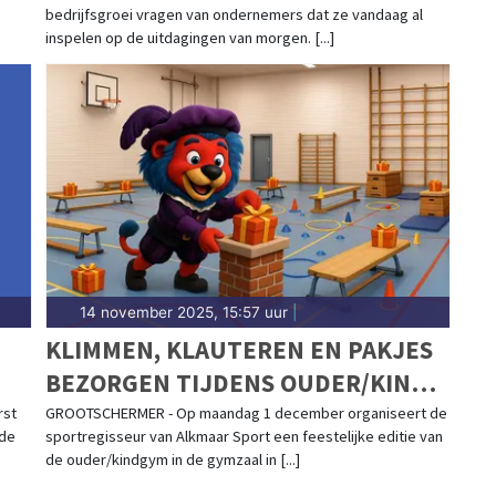
bedrijfs­groei vragen van ondernemers dat ze vandaag al
EXPEDITIE
inspelen op de uitdagingen van morgen. [...]
14 november 2025, 15:57 uur
|
KLIMMEN, KLAUTEREN EN PAKJES
BEZORGEN TIJDENS OUDER/KIND
PIETENGYM IN GROOTSCHERMER
rst
GROOTSCHERMER - Op maandag 1 december organiseert de
ede
sportregisseur van Alkmaar Sport een feestelijke editie van
de ouder/kindgym in de gymzaal in [...]