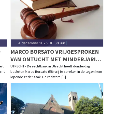
.
4 december 2025, 10:38 uur
|
D
MARCO BORSATO VRIJGESPROKEN
VAN ONTUCHT MET MINDERJARIG
MEISJE
ert
UTRECHT - De rechtbank in Utrecht heeft donderdag
rit
besloten Marco Borsato (58) vrij te spreken in de tegen hem
lopende zedenzaak. De rechters [...]