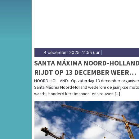
gemeenten in de regio Noord-Kennemerland
4 december 2025, 11:55 uur
|
SANTA MÁXIMA NOORD-HOLLAN
RIJDT OP 13 DECEMBER WEER
DOOR DE PROVINCIE
NOORD-HOLLAND - Op zaterdag 13 december organise
Santa Máxima Noord-Holland wederom de jaarijkse motor
waarbij honderd kerstmannen- en vrouwen [...]