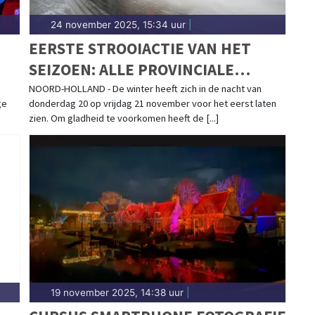
24 november 2025, 15:34 uur
|
EERSTE STROOIACTIE VAN HET
SEIZOEN: ALLE PROVINCIALE
WEGEN ZIJN GESTROOID
NOORD-HOLLAND - De winter heeft zich in de nacht van
ge
donderdag 20 op vrijdag 21 november voor het eerst laten
zien. Om gladheid te voorkomen heeft de [...]
19 november 2025, 14:38 uur
|