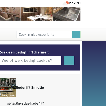
27.7 ℃
Zoek een bedrijf in Schermer:
Rederij 't Smidtje
Ruysdaelkade 174
ADRES