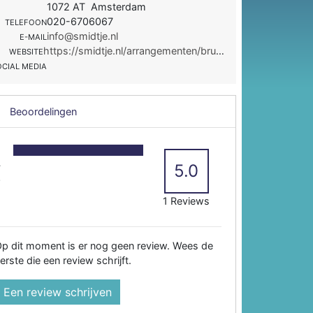
1072 AT Amsterdam
020-6706067
TELEFOON
info@smidtje.nl
E-MAIL
https://smidtje.nl/arrangementen/bruiloft/
WEBSITE
OCIAL MEDIA
Beoordelingen
5
4
5.0
3
2
1 Reviews
p dit moment is er nog geen review. Wees de
erste die een review schrijft.
Een review schrijven