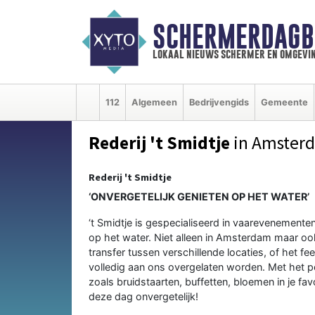
SCHERMERDAGB
lokaal nieuws schermer en omgevi
112
Algemeen
Bedrijvengids
Gemeente
Rederij 't Smidtje
in Amster
Rederij 't Smidtje
‘ONVERGETELIJK GENIETEN OP HET WATER’
‘t Smidtje is gespecialiseerd in vaarevenemente
op het water. Niet alleen in Amsterdam maar oo
transfer tussen verschillende locaties, of het fe
volledig aan ons overgelaten worden. Met het p
zoals bruidstaarten, buffetten, bloemen in je fa
deze dag onvergetelijk!