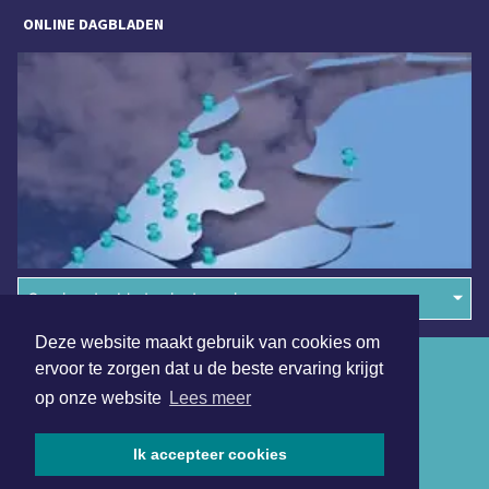
ONLINE DAGBLADEN
Overige dagbladen in de regio
Deze website maakt gebruik van cookies om
Algemene voorwaarden
ervoor te zorgen dat u de beste ervaring krijgt
op onze website
Lees meer
Disclaimer
Privacy Statement
Ik accepteer cookies
Copyright (c) 2026 | Schermerdagblad.nl - Alle rechten