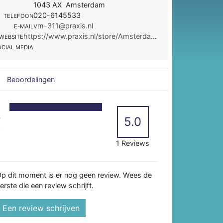
1043 AX Amsterdam
020-6145533
TELEFOON
vm-311@praxis.nl
E-MAIL
https://www.praxis.nl/store/Amsterdam%20Westpoort
WEBSITE
OCIAL MEDIA
Beoordelingen
5
4
5.0
3
2
1 Reviews
p dit moment is er nog geen review. Wees de
erste die een review schrijft.
Een review schrijven