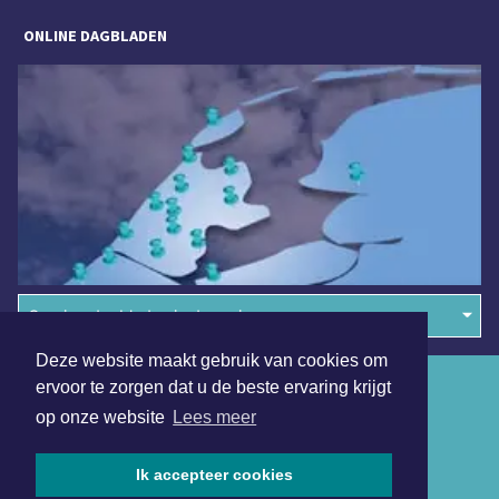
ONLINE DAGBLADEN
Overige dagbladen in de regio
Deze website maakt gebruik van cookies om
Algemene voorwaarden
ervoor te zorgen dat u de beste ervaring krijgt
op onze website
Lees meer
Disclaimer
Privacy Statement
Ik accepteer cookies